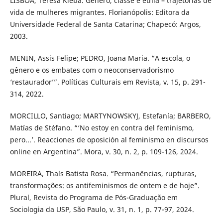
LISBOA, Teresa Kleba. Gênero, classe e etnia – trajetórias de
vida de mulheres migrantes. Florianópolis: Editora da
Universidade Federal de Santa Catarina; Chapecó: Argos,
2003.
MENIN, Assis Felipe; PEDRO, Joana Maria. “A escola, o
gênero e os embates com o neoconservadorismo
‘restaurador’”. Políticas Culturais em Revista, v. 15, p. 291-
314, 2022.
MORCILLO, Santiago; MARTYNOWSKYJ, Estefanía; BARBERO,
Matías de Stéfano. “‘No estoy en contra del feminismo,
pero...’. Reacciones de oposición al feminismo en discursos
online en Argentina”. Mora, v. 30, n. 2, p. 109-126, 2024.
MOREIRA, Thaís Batista Rosa. “Permanências, rupturas,
transformações: os antifeminismos de ontem e de hoje”.
Plural, Revista do Programa de Pós-Graduação em
Sociologia da USP, São Paulo, v. 31, n. 1, p. 77-97, 2024.