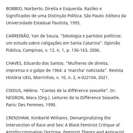
BOBBIO, Norberto. Direita e Esquerda. Razões e
Significados de uma Distinção Política. São Paulo: Editora da
Universidade Estadual Paulista, 1995.
CARREIRÃO, Yan de Souza. “Ideologia e partidos políticos:
um estudo sobre coligações em Santa Catarina”. Opinião
Pública, Campinas, v. 12, n. 1, p. 136-163, 2006.
CHAVES, Eduardo dos Santos. “Mulheres de direita,
imprensa e o golpe de 1964: a ‘marcha’ noticiada”. Revista
História UEG, Morrinhos, v. 10, n. 2, e-022104, 2021.
CIXOUS, Hélène. “Contes de la différence sexuelle”. In:
NEGRON, Mara (Org.). Leitures de la Différence Sexuelle.
Paris: Des Femmes, 1990.
CRENSHAW, Kimberlé Williams. Demarginalizing the
Intersection of Race and Sex: A Black Feminist Critique of
Antidiscrimination Doctrine, Feminist Theory and Antiracist