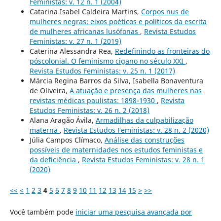
Feministas: v. 12 n. 1 (2004)
Catarina Isabel Caldeira Martins,
Corpos nus de
mulheres negras: eixos poéticos e políticos da escrita
de mulheres africanas lusófonas
,
Revista Estudos
Feministas: v. 27 n. 1 (2019)
Caterina Alessandra Rea,
Redefinindo as fronteiras do
póscolonial. O feminismo cigano no século XXI
,
Revista Estudos Feministas: v. 25 n. 1 (2017)
Márcia Regina Barros da Silva, Isabella Bonaventura
de Oliveira,
A atuação e presença das mulheres nas
revistas médicas paulistas: 1898-1930
,
Revista
Estudos Feministas: v. 26 n. 2 (2018)
Alana Aragão Ávila,
Armadilhas da culpabilização
materna
,
Revista Estudos Feministas: v. 28 n. 2 (2020)
Júlia Campos Clímaco,
Análise das construções
possíveis de maternidades nos estudos feministas e
da deficiência
,
Revista Estudos Feministas: v. 28 n. 1
(2020)
<<
<
1
2
3
4
5
6
7
8
9
10
11
12
13
14
15
>
>>
Você também pode
iniciar uma pesquisa avançada por