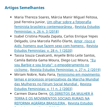
Artigos Semelhantes
Maria Thereza Soares, Márcia Manir Miguel Feitosa,
José Ferreira Junior,
Um olhar sobre a fotografia
feminista brasileira contemporânea
,
Revista Estudos
Feministas: v. 26 n. 3 (2018)
Isabel Cristina Posada Zapata, Carlos Enrique Yepes
Delgado, Lina Marcela Patiño Olarte,
Amor, risco e
Aids: homens que fazem sexo com homens
,
Revista
Estudos Feministas: v. 28 n. 1 (2020)
Tassia Souza Cavalcanti, Anyelle Brito Leite Santos,
Camila Batista Gama Moura, Diego Luz Moura,
“Eu
sou Barbie e sou bruta”: o empoderamento no
ciclismo
,
Revista Estudos Feministas: v. 27 n. 2 (2019)
Miriam Nobre, Nalu Faria,
Feminismo em movimento:
temas e processos organizativos da Marcha Mundial
das Mulheres no Fórum Social Mundial
,
Revista
Estudos Feministas: v. 11 n. 2 (2003)
Carmen Diana Derre,
OS DIREITOS DA MULHER À
TERRA E OS MOVIMENTOS SOCIAIS RURAIS NA
REFORMA AGRÁRIA BRASILEIRA
,
Revista Estudos