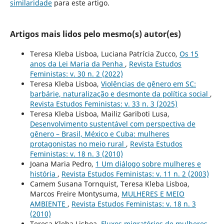
similaridade
para este artigo.
Artigos mais lidos pelo mesmo(s) autor(es)
Teresa Kleba Lisboa, Luciana Patrícia Zucco,
Os 15
anos da Lei Maria da Penha
,
Revista Estudos
Feministas: v. 30 n. 2 (2022)
Teresa Kleba Lisboa,
Violências de gênero em SC:
barbárie, naturalização e desmonte da política social
,
Revista Estudos Feministas: v. 33 n. 3 (2025)
Teresa Kleba Lisboa, Mailiz Gariboti Lusa,
Desenvolvimento sustentável com perspectiva de
gênero – Brasil, México e Cuba: mulheres
protagonistas no meio rural
,
Revista Estudos
Feministas: v. 18 n. 3 (2010)
Joana Maria Pedro,
1 Um diálogo sobre mulheres e
história
,
Revista Estudos Feministas: v. 11 n. 2 (2003)
Camem Susana Tornquist, Teresa Kleba Lisboa,
Marcos Freire Montysuma,
MULHERES E MEIO
AMBIENTE
,
Revista Estudos Feministas: v. 18 n. 3
(2010)
Teresa Kleba Lisboa,
Fluxos migratórios de mulheres