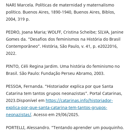
NARI Marcela. Políticas de maternidad y maternalismo
político. Buenos Aires, 1890-1940, Buenos Aires, Biblos,
2004, 319 p.
PEDRO, Joana Maria; WOLFF, Cristina Scheibe; SILVA, Janine
Gomes da. “Desafios dos feminismos na História do Brasil
Contemporâneo”. História, São Paulo, v. 41, p. e2022016,
2022.
PINTO, Céli Regina Jardim. Uma história do feminismo no
Brasil. São Paulo: Fundação Perseu Abramo, 2003.
PESSOA, Fernanda. “Historiador explica por que Santa
Catarina tem tantos grupos neonazistas”. Portal Catarinas,
2023.Disponível em
https://catarinas.info/historiador-
explica-por-que-santa-catarina-tem-tantos-grupos-
neonazistas/
. Acesso em 29/06/2025.
PORTELLI, Alessandro. “Tentando aprender um pouquinho.