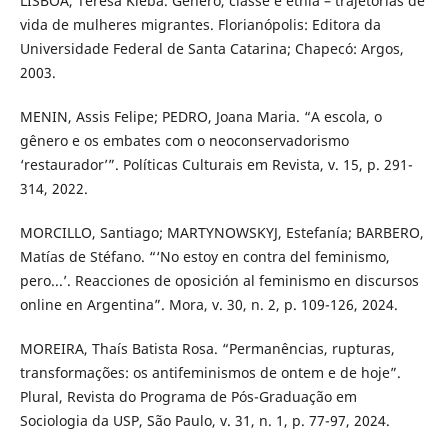
LISBOA, Teresa Kleba. Gênero, classe e etnia – trajetórias de
vida de mulheres migrantes. Florianópolis: Editora da
Universidade Federal de Santa Catarina; Chapecó: Argos,
2003.
MENIN, Assis Felipe; PEDRO, Joana Maria. “A escola, o
gênero e os embates com o neoconservadorismo
‘restaurador’”. Políticas Culturais em Revista, v. 15, p. 291-
314, 2022.
MORCILLO, Santiago; MARTYNOWSKYJ, Estefanía; BARBERO,
Matías de Stéfano. “‘No estoy en contra del feminismo,
pero...’. Reacciones de oposición al feminismo en discursos
online en Argentina”. Mora, v. 30, n. 2, p. 109-126, 2024.
MOREIRA, Thaís Batista Rosa. “Permanências, rupturas,
transformações: os antifeminismos de ontem e de hoje”.
Plural, Revista do Programa de Pós-Graduação em
Sociologia da USP, São Paulo, v. 31, n. 1, p. 77-97, 2024.