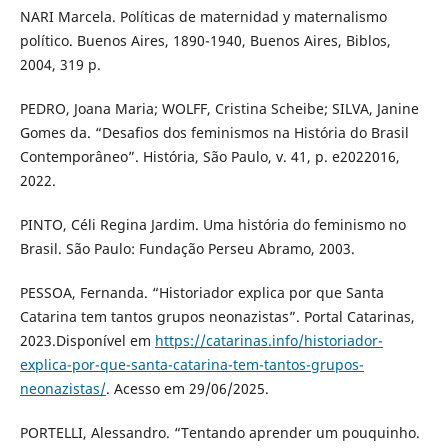
NARI Marcela. Políticas de maternidad y maternalismo
político. Buenos Aires, 1890-1940, Buenos Aires, Biblos,
2004, 319 p.
PEDRO, Joana Maria; WOLFF, Cristina Scheibe; SILVA, Janine
Gomes da. “Desafios dos feminismos na História do Brasil
Contemporâneo”. História, São Paulo, v. 41, p. e2022016,
2022.
PINTO, Céli Regina Jardim. Uma história do feminismo no
Brasil. São Paulo: Fundação Perseu Abramo, 2003.
PESSOA, Fernanda. “Historiador explica por que Santa
Catarina tem tantos grupos neonazistas”. Portal Catarinas,
2023.Disponível em
https://catarinas.info/historiador-
explica-por-que-santa-catarina-tem-tantos-grupos-
neonazistas/
. Acesso em 29/06/2025.
PORTELLI, Alessandro. “Tentando aprender um pouquinho.