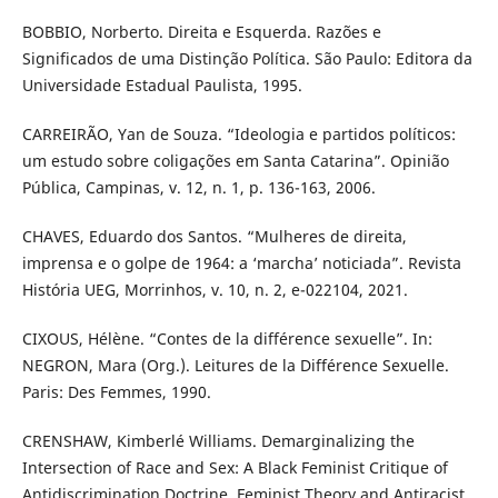
BOBBIO, Norberto. Direita e Esquerda. Razões e
Significados de uma Distinção Política. São Paulo: Editora da
Universidade Estadual Paulista, 1995.
CARREIRÃO, Yan de Souza. “Ideologia e partidos políticos:
um estudo sobre coligações em Santa Catarina”. Opinião
Pública, Campinas, v. 12, n. 1, p. 136-163, 2006.
CHAVES, Eduardo dos Santos. “Mulheres de direita,
imprensa e o golpe de 1964: a ‘marcha’ noticiada”. Revista
História UEG, Morrinhos, v. 10, n. 2, e-022104, 2021.
CIXOUS, Hélène. “Contes de la différence sexuelle”. In:
NEGRON, Mara (Org.). Leitures de la Différence Sexuelle.
Paris: Des Femmes, 1990.
CRENSHAW, Kimberlé Williams. Demarginalizing the
Intersection of Race and Sex: A Black Feminist Critique of
Antidiscrimination Doctrine, Feminist Theory and Antiracist