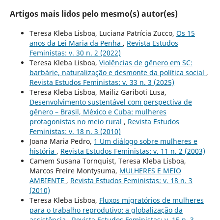
Artigos mais lidos pelo mesmo(s) autor(es)
Teresa Kleba Lisboa, Luciana Patrícia Zucco,
Os 15
anos da Lei Maria da Penha
,
Revista Estudos
Feministas: v. 30 n. 2 (2022)
Teresa Kleba Lisboa,
Violências de gênero em SC:
barbárie, naturalização e desmonte da política social
,
Revista Estudos Feministas: v. 33 n. 3 (2025)
Teresa Kleba Lisboa, Mailiz Gariboti Lusa,
Desenvolvimento sustentável com perspectiva de
gênero – Brasil, México e Cuba: mulheres
protagonistas no meio rural
,
Revista Estudos
Feministas: v. 18 n. 3 (2010)
Joana Maria Pedro,
1 Um diálogo sobre mulheres e
história
,
Revista Estudos Feministas: v. 11 n. 2 (2003)
Camem Susana Tornquist, Teresa Kleba Lisboa,
Marcos Freire Montysuma,
MULHERES E MEIO
AMBIENTE
,
Revista Estudos Feministas: v. 18 n. 3
(2010)
Teresa Kleba Lisboa,
Fluxos migratórios de mulheres
para o trabalho reprodutivo: a globalização da
assistência
,
Revista Estudos Feministas: v. 15 n. 3