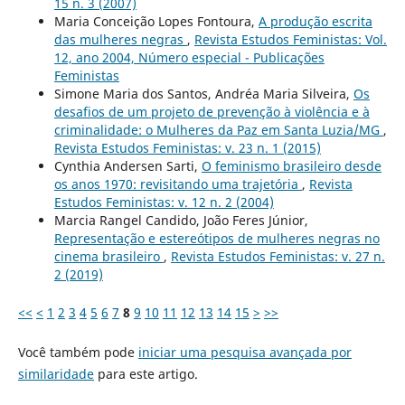
15 n. 3 (2007)
Maria Conceição Lopes Fontoura,
A produção escrita
das mulheres negras
,
Revista Estudos Feministas: Vol.
12, ano 2004, Número especial - Publicações
Feministas
Simone Maria dos Santos, Andréa Maria Silveira,
Os
desafios de um projeto de prevenção à violência e à
criminalidade: o Mulheres da Paz em Santa Luzia/MG
,
Revista Estudos Feministas: v. 23 n. 1 (2015)
Cynthia Andersen Sarti,
O feminismo brasileiro desde
os anos 1970: revisitando uma trajetória
,
Revista
Estudos Feministas: v. 12 n. 2 (2004)
Marcia Rangel Candido, João Feres Júnior,
Representação e estereótipos de mulheres negras no
cinema brasileiro
,
Revista Estudos Feministas: v. 27 n.
2 (2019)
<<
<
1
2
3
4
5
6
7
8
9
10
11
12
13
14
15
>
>>
Você também pode
iniciar uma pesquisa avançada por
similaridade
para este artigo.