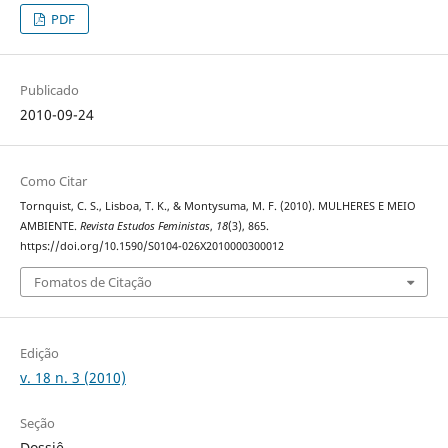
PDF
Publicado
2010-09-24
Como Citar
Tornquist, C. S., Lisboa, T. K., & Montysuma, M. F. (2010). MULHERES E MEIO
AMBIENTE.
Revista Estudos Feministas
,
18
(3), 865.
https://doi.org/10.1590/S0104-026X2010000300012
Fomatos de Citação
Edição
v. 18 n. 3 (2010)
Seção
Dossiê