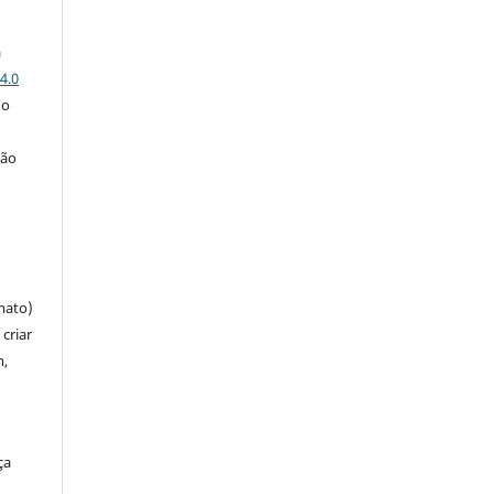
a
4.0
 o
ção
mato)
criar
m,
ça