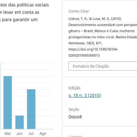
tos das políticas sociais
Como Citar
m levar em conta as
Lisboa, T. K., & Lusa, M. G. (2010).
 para garantir um
Desenvolvimento sustentável com perspect
gênero – Brasil, México e Cuba: mulheres
protagonistas no meio rural.
Revista Estud
Feministas
,
18
(3), 871.
https://doi.org/10.1590/S0104-
026X2010000300013
Fomatos de Citação
Edição
v. 18 n. 3 (2010)
Seção
Dossiê