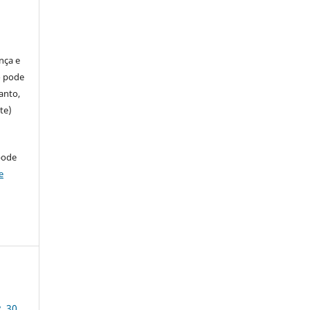
ença e
so pode
anto,
te)
pode
e
. 30