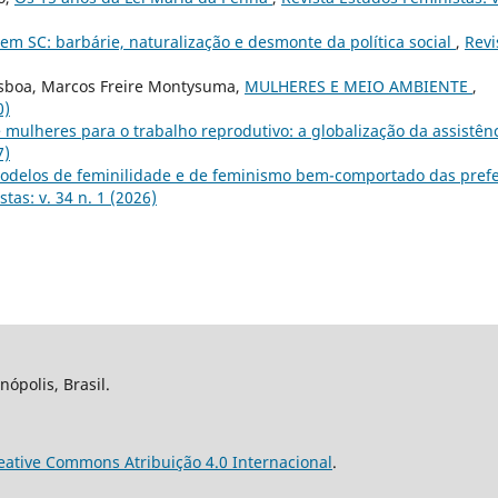
em SC: barbárie, naturalização e desmonte da política social
,
Revi
sboa, Marcos Freire Montysuma,
MULHERES E MEIO AMBIENTE
,
0)
e mulheres para o trabalho reprodutivo: a globalização da assistên
7)
odelos de feminilidade e de feminismo bem-comportado das prefe
tas: v. 34 n. 1 (2026)
nópolis, Brasil.
eative Commons Atribuição 4.0 Internacional
.