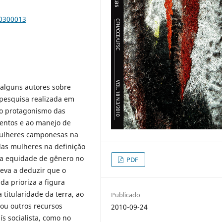
00300013
 alguns autores sobre
 pesquisa realizada em
s o protagonismo das
entos e ao manejo de
mulheres camponesas na
 das mulheres na definição
 a equidade de gênero no
PDF
leva a deduzir que o
da prioriza a figura
 titularidade da terra, ao
Publicado
 ou outros recursos
2010-09-24
s socialista, como no