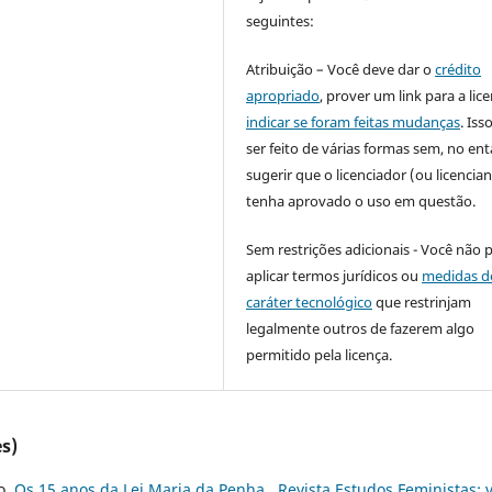
seguintes:
Atribuição – Você deve dar o
crédito
apropriado
, prover um link para a lic
indicar se foram feitas mudanças
. Is
ser feito de várias formas sem, no ent
sugerir que o licenciador (ou licencian
tenha aprovado o uso em questão.
Sem restrições adicionais - Você não 
aplicar termos jurídicos ou
medidas d
caráter tecnológico
que restrinjam
legalmente outros de fazerem algo
permitido pela licença.
s)
o,
Os 15 anos da Lei Maria da Penha
,
Revista Estudos Feministas: v