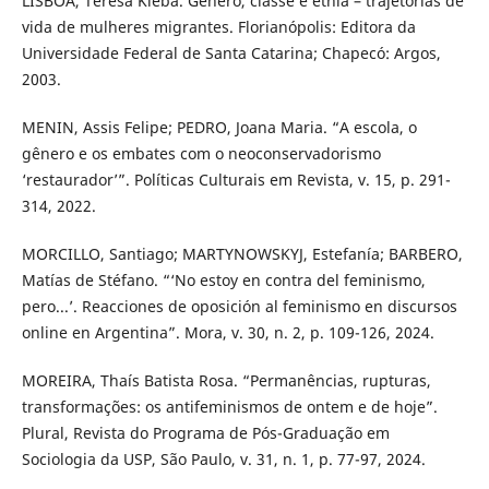
LISBOA, Teresa Kleba. Gênero, classe e etnia – trajetórias de
vida de mulheres migrantes. Florianópolis: Editora da
Universidade Federal de Santa Catarina; Chapecó: Argos,
2003.
MENIN, Assis Felipe; PEDRO, Joana Maria. “A escola, o
gênero e os embates com o neoconservadorismo
‘restaurador’”. Políticas Culturais em Revista, v. 15, p. 291-
314, 2022.
MORCILLO, Santiago; MARTYNOWSKYJ, Estefanía; BARBERO,
Matías de Stéfano. “‘No estoy en contra del feminismo,
pero...’. Reacciones de oposición al feminismo en discursos
online en Argentina”. Mora, v. 30, n. 2, p. 109-126, 2024.
MOREIRA, Thaís Batista Rosa. “Permanências, rupturas,
transformações: os antifeminismos de ontem e de hoje”.
Plural, Revista do Programa de Pós-Graduação em
Sociologia da USP, São Paulo, v. 31, n. 1, p. 77-97, 2024.