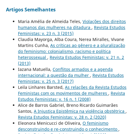
Artigos Semelhantes
Maria Amélia de Almeida Teles,
Violações dos direitos
humanos das mulheres na ditadura
,
Revista Estudos
Feministas: v. 23 n. 3 (2015)
Claudia Mayorga, Alba Coura, Nerea Miralles, Vivane
Martins Cunha,
As críticas ao gênero e a pluralização
do feminismo: colonialismo, racismo e política
heterossexual
,
Revista Estudos Feministas: v. 21 n. 2
(2013)
Iazana Matuella,
Conflitos armados e a agenda
internacional: a questão da mulher
,
Revista Estudos
Feministas: v. 25 n. 3 (2017)
Leila Linhares Barsted,
As relações da Revista Estudos
Feministas com os movimentos de mulheres
,
Revista
Estudos Feministas: v. 16 n. 1 (2008)
Alice de Barros Gabriel, Breno Ricardo Guimarães
Santos,
A Injustiça Epistêmica na violência obstétrica
,
Revista Estudos Feministas: v. 28 n. 2 (2020)
Eleonora Menicucci de Oliveira,
O feminismo
desconstruindo e re-construindo o conhecimento
,