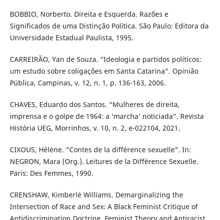
BOBBIO, Norberto. Direita e Esquerda. Razões e
Significados de uma Distinção Política. São Paulo: Editora da
Universidade Estadual Paulista, 1995.
CARREIRÃO, Yan de Souza. “Ideologia e partidos políticos:
um estudo sobre coligações em Santa Catarina”. Opinião
Pública, Campinas, v. 12, n. 1, p. 136-163, 2006.
CHAVES, Eduardo dos Santos. “Mulheres de direita,
imprensa e o golpe de 1964: a ‘marcha’ noticiada”. Revista
História UEG, Morrinhos, v. 10, n. 2, e-022104, 2021.
CIXOUS, Hélène. “Contes de la différence sexuelle”. In:
NEGRON, Mara (Org.). Leitures de la Différence Sexuelle.
Paris: Des Femmes, 1990.
CRENSHAW, Kimberlé Williams. Demarginalizing the
Intersection of Race and Sex: A Black Feminist Critique of
Antidiscrimination Doctrine, Feminist Theory and Antiracist