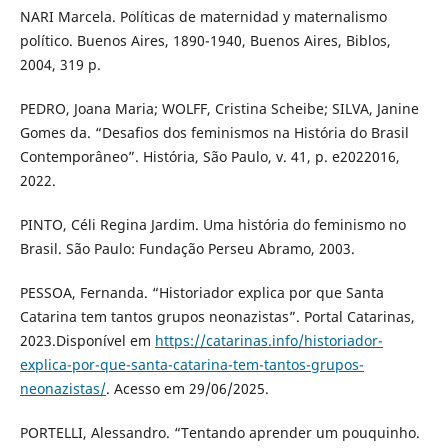
NARI Marcela. Políticas de maternidad y maternalismo
político. Buenos Aires, 1890-1940, Buenos Aires, Biblos,
2004, 319 p.
PEDRO, Joana Maria; WOLFF, Cristina Scheibe; SILVA, Janine
Gomes da. “Desafios dos feminismos na História do Brasil
Contemporâneo”. História, São Paulo, v. 41, p. e2022016,
2022.
PINTO, Céli Regina Jardim. Uma história do feminismo no
Brasil. São Paulo: Fundação Perseu Abramo, 2003.
PESSOA, Fernanda. “Historiador explica por que Santa
Catarina tem tantos grupos neonazistas”. Portal Catarinas,
2023.Disponível em
https://catarinas.info/historiador-
explica-por-que-santa-catarina-tem-tantos-grupos-
neonazistas/
. Acesso em 29/06/2025.
PORTELLI, Alessandro. “Tentando aprender um pouquinho.