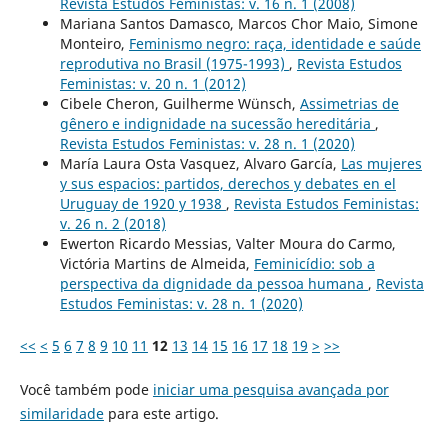
Revista Estudos Feministas: v. 16 n. 1 (2008)
Mariana Santos Damasco, Marcos Chor Maio, Simone
Monteiro,
Feminismo negro: raça, identidade e saúde
reprodutiva no Brasil (1975-1993)
,
Revista Estudos
Feministas: v. 20 n. 1 (2012)
Cibele Cheron, Guilherme Wünsch,
Assimetrias de
gênero e indignidade na sucessão hereditária
,
Revista Estudos Feministas: v. 28 n. 1 (2020)
María Laura Osta Vasquez, Alvaro García,
Las mujeres
y sus espacios: partidos, derechos y debates en el
Uruguay de 1920 y 1938
,
Revista Estudos Feministas:
v. 26 n. 2 (2018)
Ewerton Ricardo Messias, Valter Moura do Carmo,
Victória Martins de Almeida,
Feminicídio: sob a
perspectiva da dignidade da pessoa humana
,
Revista
Estudos Feministas: v. 28 n. 1 (2020)
<<
<
5
6
7
8
9
10
11
12
13
14
15
16
17
18
19
>
>>
Você também pode
iniciar uma pesquisa avançada por
similaridade
para este artigo.