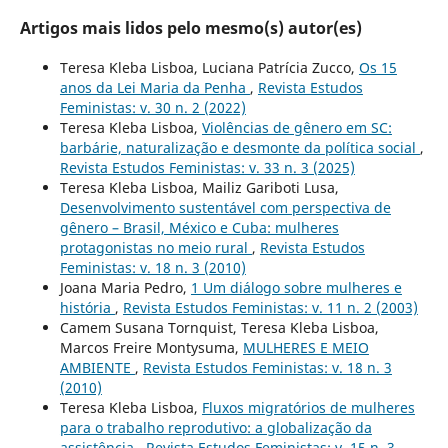
Artigos mais lidos pelo mesmo(s) autor(es)
Teresa Kleba Lisboa, Luciana Patrícia Zucco,
Os 15
anos da Lei Maria da Penha
,
Revista Estudos
Feministas: v. 30 n. 2 (2022)
Teresa Kleba Lisboa,
Violências de gênero em SC:
barbárie, naturalização e desmonte da política social
,
Revista Estudos Feministas: v. 33 n. 3 (2025)
Teresa Kleba Lisboa, Mailiz Gariboti Lusa,
Desenvolvimento sustentável com perspectiva de
gênero – Brasil, México e Cuba: mulheres
protagonistas no meio rural
,
Revista Estudos
Feministas: v. 18 n. 3 (2010)
Joana Maria Pedro,
1 Um diálogo sobre mulheres e
história
,
Revista Estudos Feministas: v. 11 n. 2 (2003)
Camem Susana Tornquist, Teresa Kleba Lisboa,
Marcos Freire Montysuma,
MULHERES E MEIO
AMBIENTE
,
Revista Estudos Feministas: v. 18 n. 3
(2010)
Teresa Kleba Lisboa,
Fluxos migratórios de mulheres
para o trabalho reprodutivo: a globalização da
assistência
,
Revista Estudos Feministas: v. 15 n. 3