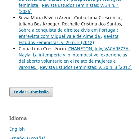
feminista
,
Revista Estudos Feministas: v. 34 n. 1
(2026)
Silvia Maria Fávero Arend, Cintia Lima Crescêncio,
Juliana Bez Kroeger, Rochelle Cristina dos Santos,
Sobre a conquista de direitos civis em Portugal:
entrevista com Miguel Vale de Almeida
,
Revista
Estudos Feministas: v. 20 n. 2 (2012)
Cíntia Lima Crescêncio,
CHANETON, July; VACAREZZA,
Nayla. La intemperie y lo intempestivo: experiencias
del aborto voluntario en el relato de mujeres e
varones.
,
Revista Estudos Feministas: v. 20 n. 3 (2012)
Enviar Submissão
Idioma
English
Español (España)