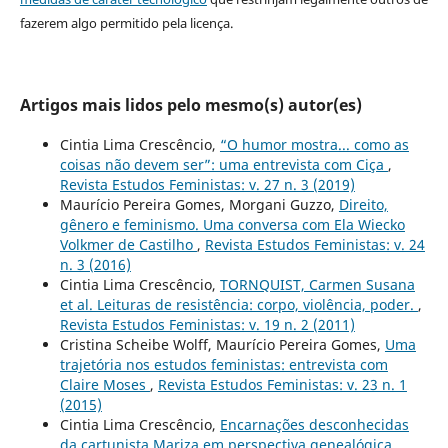
fazerem algo permitido pela licença.
Artigos mais lidos pelo mesmo(s) autor(es)
Cintia Lima Crescêncio,
“O humor mostra... como as
coisas não devem ser”: uma entrevista com Ciça
,
Revista Estudos Feministas: v. 27 n. 3 (2019)
Maurício Pereira Gomes, Morgani Guzzo,
Direito,
gênero e feminismo. Uma conversa com Ela Wiecko
Volkmer de Castilho
,
Revista Estudos Feministas: v. 24
n. 3 (2016)
Cintia Lima Crescêncio,
TORNQUIST, Carmen Susana
et al. Leituras de resistência: corpo, violência, poder.
,
Revista Estudos Feministas: v. 19 n. 2 (2011)
Cristina Scheibe Wolff, Maurício Pereira Gomes,
Uma
trajetória nos estudos feministas: entrevista com
Claire Moses
,
Revista Estudos Feministas: v. 23 n. 1
(2015)
Cintia Lima Crescêncio,
Encarnações desconhecidas
da cartunista Mariza em perspectiva genealógica