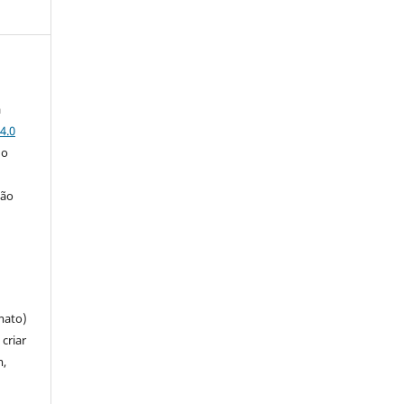
a
4.0
 o
ção
mato)
criar
m,