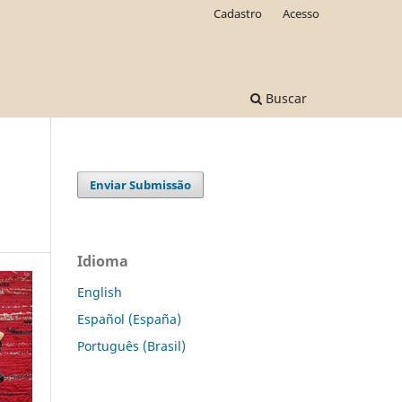
Cadastro
Acesso
Buscar
Enviar Submissão
Idioma
English
Español (España)
Português (Brasil)