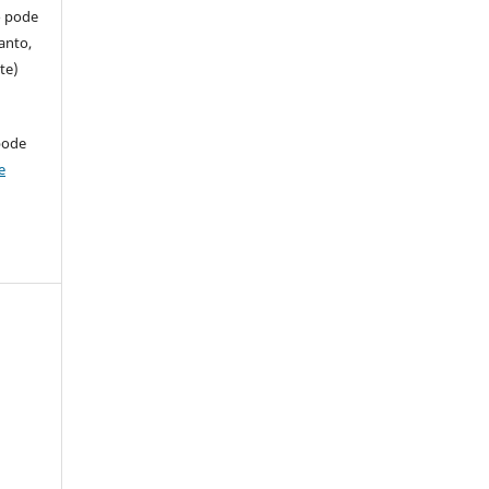
so pode
anto,
te)
pode
e