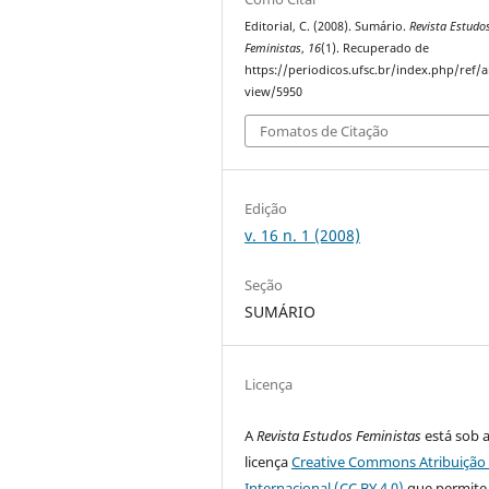
Editorial, C. (2008). Sumário.
Revista Estudo
Feministas
,
16
(1). Recuperado de
https://periodicos.ufsc.br/index.php/ref/ar
view/5950
Fomatos de Citação
Edição
v. 16 n. 1 (2008)
Seção
SUMÁRIO
Licença
A
Revista Estudos Feministas
está sob 
licença
Creative Commons Atribuição 
Internacional (CC BY 4.0)
que permite