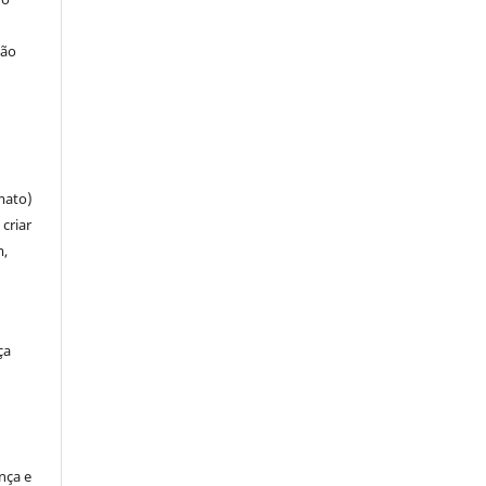
ção
mato)
criar
m,
ça
ença e