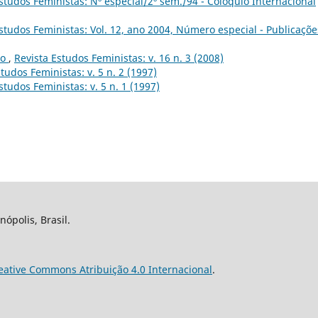
studos Feministas: Nº especial/2º sem./94 - Colóquio Internacional
studos Feministas: Vol. 12, ano 2004, Número especial - Publicaçõe
to
,
Revista Estudos Feministas: v. 16 n. 3 (2008)
tudos Feministas: v. 5 n. 2 (1997)
studos Feministas: v. 5 n. 1 (1997)
nópolis, Brasil.
eative Commons Atribuição 4.0 Internacional
.