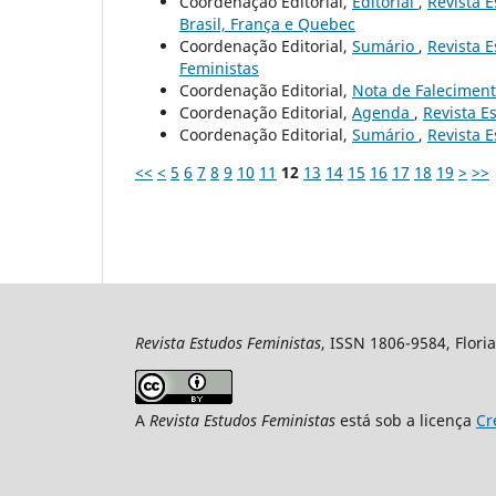
Coordenação Editorial,
Editorial
,
Revista E
Brasil, França e Quebec
Coordenação Editorial,
Sumário
,
Revista E
Feministas
Coordenação Editorial,
Nota de Falecimen
Coordenação Editorial,
Agenda
,
Revista Es
Coordenação Editorial,
Sumário
,
Revista E
<<
<
5
6
7
8
9
10
11
12
13
14
15
16
17
18
19
>
>>
Revista Estudos Feministas
, ISSN 1806-9584, Floria
A
Revista Estudos Feministas
está sob a licença
Cr