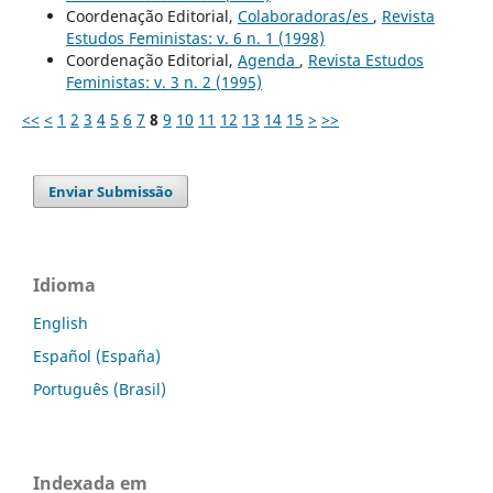
Coordenação Editorial,
Colaboradoras/es
,
Revista
Estudos Feministas: v. 6 n. 1 (1998)
Coordenação Editorial,
Agenda
,
Revista Estudos
Feministas: v. 3 n. 2 (1995)
<<
<
1
2
3
4
5
6
7
8
9
10
11
12
13
14
15
>
>>
Enviar Submissão
Idioma
English
Español (España)
Português (Brasil)
Indexada em