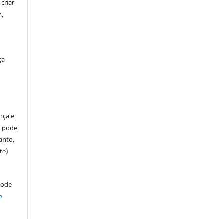
criar
m,
ça
ença e
so pode
anto,
te)
pode
e