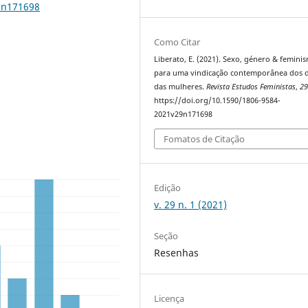
9n171698
Como Citar
Liberato, E. (2021). Sexo, género & femini
para uma vindicação contemporânea dos d
das mulheres.
Revista Estudos Feministas
,
2
https://doi.org/10.1590/1806-9584-
2021v29n171698
Fomatos de Citação
Edição
v. 29 n. 1 (2021)
Seção
Resenhas
Licença