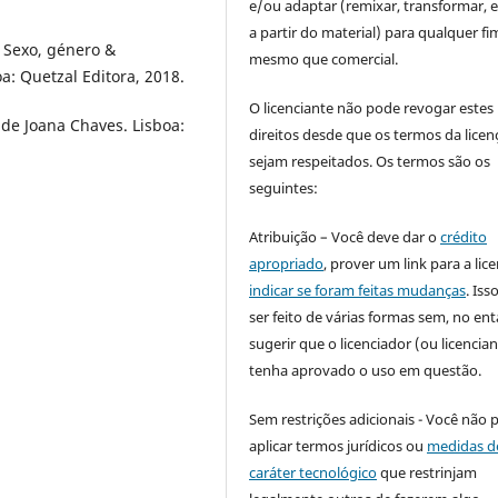
e/ou adaptar (remixar, transformar, e 
a partir do material) para qualquer fi
. Sexo, género &
mesmo que comercial.
a: Quetzal Editora, 2018.
O licenciante não pode revogar estes
de Joana Chaves. Lisboa:
direitos desde que os termos da licen
sejam respeitados. Os termos são os
seguintes:
Atribuição – Você deve dar o
crédito
apropriado
, prover um link para a lic
indicar se foram feitas mudanças
. Is
ser feito de várias formas sem, no ent
sugerir que o licenciador (ou licencian
tenha aprovado o uso em questão.
Sem restrições adicionais - Você não 
aplicar termos jurídicos ou
medidas d
caráter tecnológico
que restrinjam