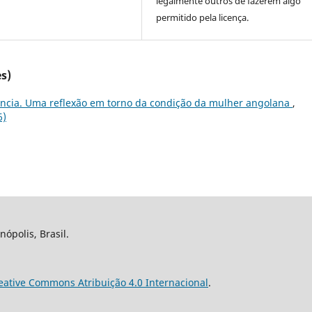
legalmente outros de fazerem algo
permitido pela licença.
s)
ncia. Uma reflexão em torno da condição da mulher angolana
,
6)
nópolis, Brasil.
eative Commons Atribuição 4.0 Internacional
.