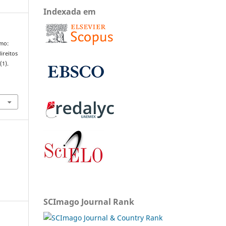
Indexada em
smo:
ireitos
9
(1).
SCImago Journal Rank