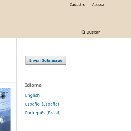
Cadastro
Acesso
Buscar
Enviar Submissão
Idioma
English
Español (España)
Português (Brasil)