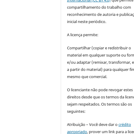
Internacional (CC BY 4.0)
que permite
compartilhamento do trabalho com
reconhecimento de autoria e publica
inicial neste periódico.
A licença permite:
Compartilhar (copiar e redistribuir o
material em qualquer suporte ou for
e/ou adaptar (remixar, transformar, e 
a partir do material) para qualquer fi
mesmo que comercial.
O licenciante não pode revogar estes
direitos desde que os termos da licen
sejam respeitados. Os termos são os
seguintes:
Atribuição – Você deve dar o
crédito
apropriado
, prover um link para a lic