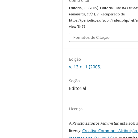
Como Citar
Editorial, C. (2005). Editorial.
Revista Estudo
Feministas
,
13
(1), 7. Recuperado de
https://periodicos.ufsc.br/index.php/ref/ar
view/8479
Fomatos de Citação
Edição
v. 13 n. 1 (2005)
Seção
Editorial
Licença
A
Revista Estudos Feministas
está sob 
licença
Creative Commons Atribuição 