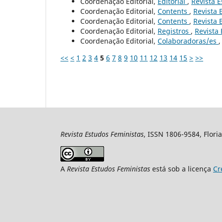
Coordenação Editorial,
Editorial
,
Revista E
Coordenação Editorial,
Contents
,
Revista 
Coordenação Editorial,
Contents
,
Revista 
Coordenação Editorial,
Registros
,
Revista 
Coordenação Editorial,
Colaboradoras/es
<<
<
1
2
3
4
5
6
7
8
9
10
11
12
13
14
15
>
>>
Revista Estudos Feministas
, ISSN 1806-9584, Floria
A
Revista Estudos Feministas
está sob a licença
Cr