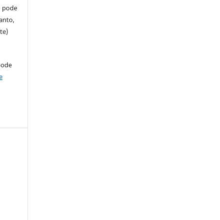
so pode
anto,
te)
pode
e