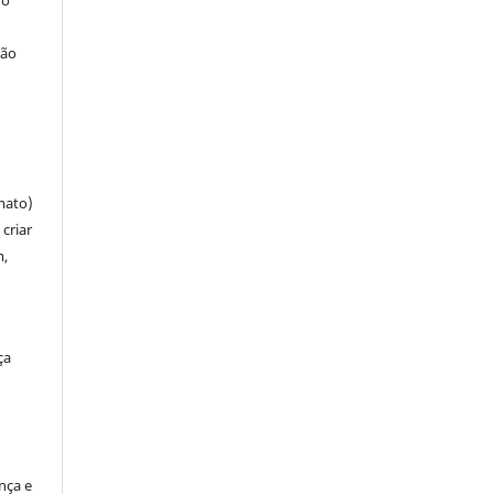
 o
ção
mato)
criar
m,
ça
ença e