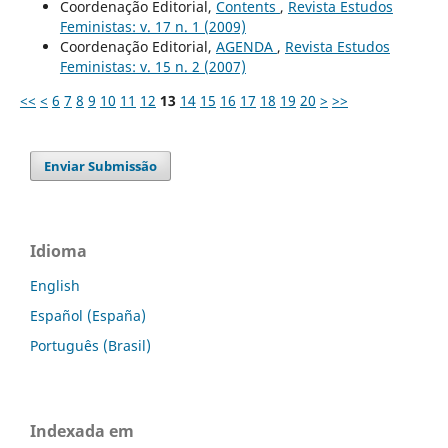
Coordenação Editorial,
Contents
,
Revista Estudos
Feministas: v. 17 n. 1 (2009)
Coordenação Editorial,
AGENDA
,
Revista Estudos
Feministas: v. 15 n. 2 (2007)
<<
<
6
7
8
9
10
11
12
13
14
15
16
17
18
19
20
>
>>
Enviar Submissão
Idioma
English
Español (España)
Português (Brasil)
Indexada em