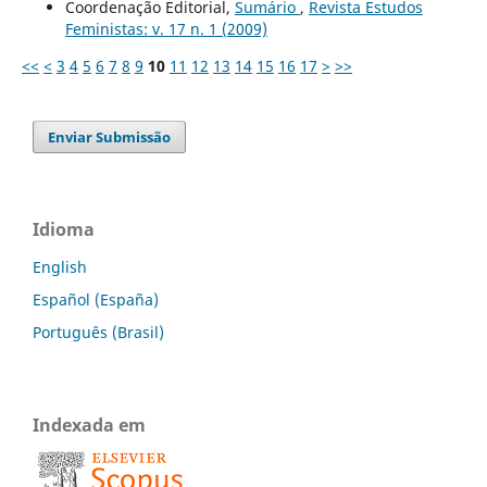
Coordenação Editorial,
Sumário
,
Revista Estudos
Feministas: v. 17 n. 1 (2009)
<<
<
3
4
5
6
7
8
9
10
11
12
13
14
15
16
17
>
>>
Enviar Submissão
Idioma
English
Español (España)
Português (Brasil)
Indexada em