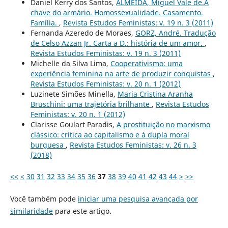
Daniel Kerry dos Santos,
ALMEIDA, Miguel Vale de.A
chave do armário. Homossexualidade. Casamento.
Família.
,
Revista Estudos Feministas: v. 19 n. 3 (2011)
Fernanda Azeredo de Moraes,
GORZ, André. Tradução
de Celso Azzan Jr. Carta a D.: história de um amor.
,
Revista Estudos Feministas: v. 19 n. 3 (2011)
Michelle da Silva Lima,
Cooperativismo: uma
experiência feminina na arte de produzir conquistas
,
Revista Estudos Feministas: v. 20 n. 1 (2012)
Luzinete Simões Minella,
Maria Cristina Aranha
Bruschini: uma trajetória brilhante
,
Revista Estudos
Feministas: v. 20 n. 1 (2012)
Clarisse Goulart Paradis,
A prostituição no marxismo
clássico: crítica ao capitalismo e à dupla moral
burguesa
,
Revista Estudos Feministas: v. 26 n. 3
(2018)
<<
<
30
31
32
33
34
35
36
37
38
39
40
41
42
43
44
>
>>
Você também pode
iniciar uma pesquisa avançada por
similaridade
para este artigo.