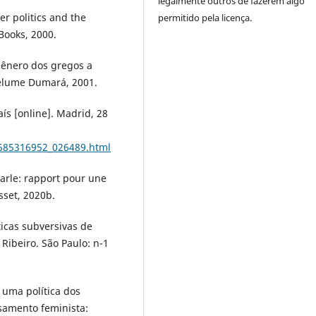
legalmente outros de fazerem algo
r politics and the
permitido pela licença.
 Books, 2000.
gênero dos gregos a
Relume Dumará, 2001.
ís [online]. Madrid, 28
1585316952_026489.html
arle: rapport pour une
sset, 2020b.
icas subversivas de
Ribeiro. São Paulo: n-1
 uma política dos
nsamento feminista: