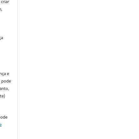
criar
m,
ça
ença e
so pode
anto,
te)
pode
e