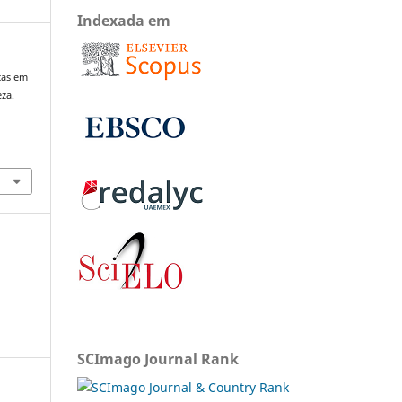
Indexada em
icas em
eza.
SCImago Journal Rank