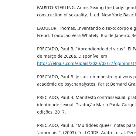
FAUSTO-STERLING, Anne. Sexing the body: gende
construction of sexuality. 1. ed. New York: Basic
LAQUEUR, Thomas. Inventando o sexo: corpo e 
Freud. Tradução Vera Whately. Rio de Janeiro: 
PRECIADO, Paul B. “Aprendiendo del vírus”. El Pa
de março de 2020a. Disponível em
https://elpais.com/elpais/2020/03/27/opinion/
PRECIADO, Paul B. Je suis un monstre qui vous p
académie de psychanalystes. Paris: Bernard Gra
PRECIADO, Paul B. Manifesto contrassexual: prát
identidade sexual. Tradução Maria Paula Gurgel 
edições, 2017.
PRECIADO, Paul B. “Multidões queer: notas para
‘anormais’”. (2003). In: LORDE, Audre; et al. Pe