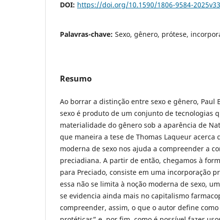
DOI:
https://doi.org/10.1590/1806-9584-2025v3
Palavras-chave:
Sexo, gênero, prótese, incorpor
Resumo
Ao borrar a distinção entre sexo e gênero, Paul
sexo é produto de um conjunto de tecnologias 
materialidade do gênero sob a aparência de Na
que maneira a tese de Thomas Laqueur acerca d
moderna de sexo nos ajuda a compreender a co
preciadiana. A partir de então, chegamos à for
para Preciado, consiste em uma incorporação pr
essa não se limita à noção moderna de sexo, um
se evidencia ainda mais no capitalismo farmac
compreender, assim, o que o autor define como
protéticas” e, por fim, como é possível fazer uso