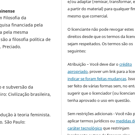
e/ou adaptar (remixar, transformar, e 
a partir do material) para qualquer fi
minense
mesmo que comercial.
 Filosofia da
quisa financiada pela
O licenciante não pode revogar estes
ia pela mesma
direitos desde que os termos da licen
ão a filosofia política de
sejam respeitados. Os termos são os
. Preciado.
seguintes:
Atribuição – Você deve dar o
crédito
apropriado
, prover um link para a lic
indicar se foram feitas mudanças
. Is
ser feito de várias formas sem, no ent
o e subversão da
sugerir que o licenciador (ou licencian
o: Civilização brasileira,
tenha aprovado o uso em questão.
Sem restrições adicionais - Você não 
dução à teoria feminista.
aplicar termos jurídicos ou
medidas d
o. São Paulo:
caráter tecnológico
que restrinjam