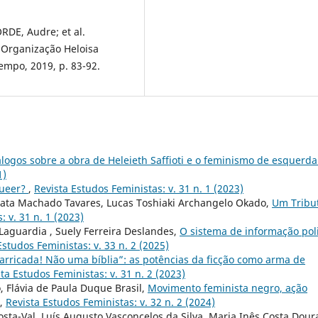
RDE, Audre; et al.
 Organização Heloisa
empo, 2019, p. 83-92.
álogos sobre a obra de Heleieth Saffioti e o feminismo de esquerd
1)
queer?
,
Revista Estudos Feministas: v. 31 n. 1 (2023)
 Mata Machado Tavares, Lucas Toshiaki Archangelo Okado,
Um Tribu
 v. 31 n. 1 (2023)
Laguardia , Suely Ferreira Deslandes,
O sistema de informação poli
Estudos Feministas: v. 33 n. 2 (2025)
arricada! Não uma bíblia”: as potências da ficção como arma de
ta Estudos Feministas: v. 31 n. 2 (2023)
, Flávia de Paula Duque Brasil,
Movimento feminista negro, ação
,
Revista Estudos Feministas: v. 32 n. 2 (2024)
ta-Val, Luís Augusto Vasconcelos da Silva, Maria Inês Costa Dour