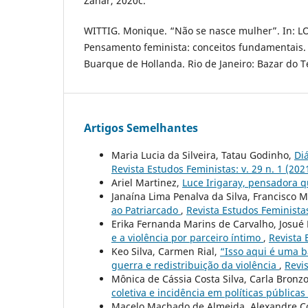
Zahar, 2020c.
WITTIG. Monique. “Não se nasce mulher”. In: LO
Pensamento feminista: conceitos fundamentais.
Buarque de Hollanda. Rio de Janeiro: Bazar do T
Artigos Semelhantes
Maria Lucia da Silveira, Tatau Godinho,
Di
Revista Estudos Feministas: v. 29 n. 1 (202
Ariel Martinez,
Luce Irigaray, pensadora 
Janaína Lima Penalva da Silva, Francisco
ao Patriarcado
,
Revista Estudos Feministas:
Erika Fernanda Marins de Carvalho, Josué 
e a violência por parceiro íntimo
,
Revista 
Keo Silva, Carmen Rial,
“Isso aqui é uma b
guerra e redistribuição da violência
,
Revis
Mônica de Cássia Costa Silva, Carla Bronzo
coletiva e incidência em políticas públicas
Macelo Machado de Almeida, Alexandre Cos