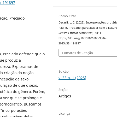
3n191897
Como Citar
ação, Preciado
Decarli, L. C. (2025). Incorporações protét
Paul B. Preciado: para acabar com a Natur
Revista Estudos Feministas
,
33
(1).
https://doi.org/10.1590/1806-9584-
2025v33n191897
Fomatos de Citação
 B. Preciado defende que o
que produz a
tureza. Exploramos de
Edição
a criação da noção
v. 33 n. 1 (2025)
ncepção de sexo
mulação de que o sexo,
Seção
otética do gênero. Porém,
Artigos
a vez que se prolonga e
opornográfico. Buscamos
 “incorporações
Licença
s subversivos delas.