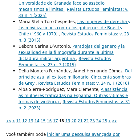
Universidade de Granada face ao assédio:
mecanismos e limites
,
Revista Estudos Feministas: v.
33 n. 1 (2025)
María Stella Toro Céspedes,
Las mujeres de derecha y
las movilizaciones contra los gobiernos de Brasil y
Chile (1960 y 1970)
,
Revista Estudos Feministas: v. 23
n. 3 (2015)
Débora Carina D’Antonio,
Paradojas del género y la
sexualidad en la filmografía durante la última
dictadura militar argentina
,
Revista Estudos
Feministas: v. 23 n. 3 (2015)
Delia Montero Fernández, Ángel Hernando Gómez,
Del
príncipe azul al exitoso millonario: Cincuenta sombras
de Grey
,
Revista Estudos Feministas: v. 24 n. 1 (2016)
Alba Sierra-Rodríguez, Mara Clemente,
A assistência
às mulheres traficadas na Espanha. Outras vítimas e
formas de violência
,
Revista Estudos Feministas: v. 31
n. 2 (2023)
<<
<
11
12
13
14
15
16
17
18
19
20
21
22
23
24
25
>
>>
Você também pode
iniciar uma pesquisa avançada por