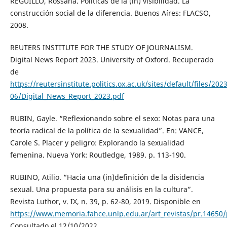
REGUILLO, Rossana. Políticas de la (in) visibilidad. La
construcción social de la diferencia. Buenos Aíres: FLACSO,
2008.
REUTERS INSTITUTE FOR THE STUDY OF JOURNALISM.
Digital News Report 2023. University of Oxford. Recuperado
de
https://reutersinstitute.politics.ox.ac.uk/sites/default/files/2023
06/Digital_News_Report_2023.pdf
RUBIN, Gayle. “Reflexionando sobre el sexo: Notas para una
teoría radical de la política de la sexualidad”. En: VANCE,
Carole S. Placer y peligro: Explorando la sexualidad
femenina. Nueva York: Routledge, 1989. p. 113-190.
RUBINO, Atilio. “Hacia una (in)definición de la disidencia
sexual. Una propuesta para su análisis en la cultura”.
Revista Luthor, v. IX, n. 39, p. 62-80, 2019. Disponible en
https://www.memoria.fahce.unlp.edu.ar/art_revistas/pr.14650/
Consultado el 12/10/2022.