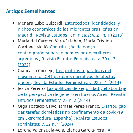
Artigos Semelhantes
Menara Lube Guizardi,
Estereotipos, identidades, y
nichos económicos de las migrantes brasileñas en
Madrid
,
Revista Estudos Feministas: v. 21 n. 1 (2013)
María del Carmen Vera-Esteban, María Cristina
Cardona-Moltó,
Contribuição da dança
contemporânea para o bem-estar de mulheres
agredidas
,
Revista Estudos Feministas: v. 30 n. 3
(2022)
Giancarlo Cornejo,
Las políticas reparativas del
movimiento LGBT peruano: narrativas de afectos
queer
,
Revista Estudos Feministas: v. 22 n. 1 (2014)
Jesica Pereiro,
Las políticas de seguridad y el abordaje
de la perspectiva de género en Buenos Aires
,
Revista
Estudos Feministas: v. 22 n. 2 (2014)
Olga Tostado-Calvo, Ismael Pérez-Franco,
Distribuição
das tarefas domésticas no confinamento da covid-19
em Extremadura (Espanha)
,
Revista Estudos
Feministas: v. 32 n. 1 (2024)
Lorena Valenzuela-Vela, Blanca García-Peral,
A