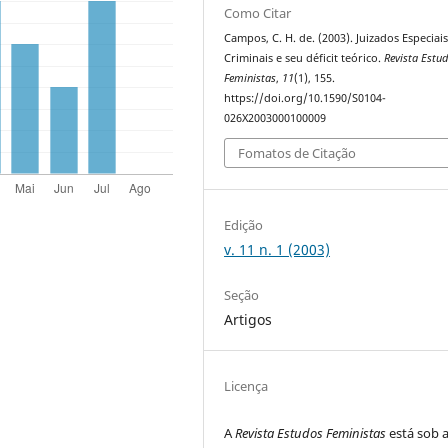
Como Citar
Campos, C. H. de. (2003). Juizados Especiai
Criminais e seu déficit teórico.
Revista Estu
Feministas
,
11
(1), 155.
https://doi.org/10.1590/S0104-
026X2003000100009
Fomatos de Citação
Edição
v. 11 n. 1 (2003)
Seção
Artigos
Licença
A
Revista Estudos Feministas
está sob 