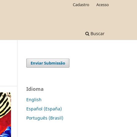
Cadastro
Acesso
Buscar
Enviar Submissão
Idioma
English
Español (España)
Português (Brasil)