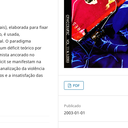
ais), elaborada para fixar
o, é usada,
gal. O paradigma
m déficit teórico por
inista ancorado no
icit se manifestam na
analização da violência
s e a insatisfação das
PDF
Publicado
2003-01-01