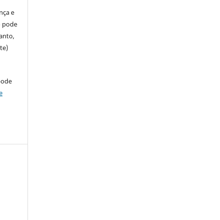
ença e
so pode
anto,
te)
pode
e