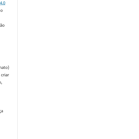
4.0
 o
ção
mato)
criar
m,
ça