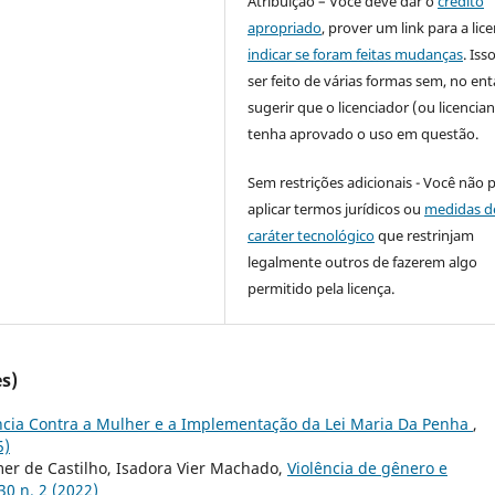
Atribuição – Você deve dar o
crédito
apropriado
, prover um link para a lic
indicar se foram feitas mudanças
. Is
ser feito de várias formas sem, no ent
sugerir que o licenciador (ou licencian
tenha aprovado o uso em questão.
Sem restrições adicionais - Você não 
aplicar termos jurídicos ou
medidas d
caráter tecnológico
que restrinjam
legalmente outros de fazerem algo
permitido pela licença.
s)
ncia Contra a Mulher e a Implementação da Lei Maria Da Penha
,
5)
er de Castilho, Isadora Vier Machado,
Violência de gênero e
30 n. 2 (2022)