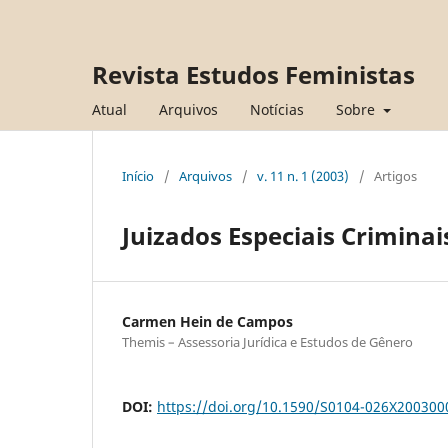
Revista Estudos Feministas
Atual
Arquivos
Notícias
Sobre
Início
/
Arquivos
/
v. 11 n. 1 (2003)
/
Artigos
Juizados Especiais Criminais
Carmen Hein de Campos
Themis – Assessoria Jurídica e Estudos de Gênero
DOI:
https://doi.org/10.1590/S0104-026X20030