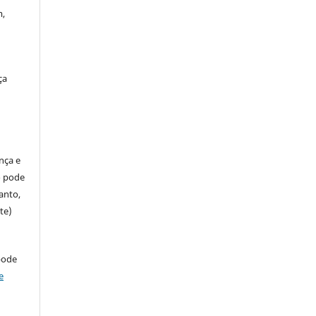
m,
ça
ença e
so pode
anto,
te)
pode
e