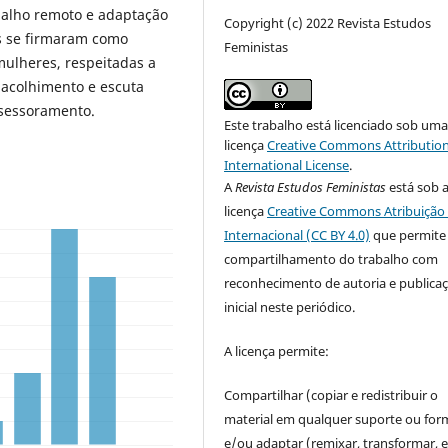
balho remoto e adaptação
Copyright (c) 2022 Revista Estudos
os se firmaram como
Feministas
mulheres, respeitadas a
 acolhimento e escuta
ssessoramento.
Este trabalho está licenciado sob um
licença
Creative Commons Attribution
International License
.
A
Revista Estudos Feministas
está sob 
licença
Creative Commons Atribuição 
Internacional (CC BY 4.0)
que permite
compartilhamento do trabalho com
reconhecimento de autoria e publica
inicial neste periódico.
A licença permite:
Compartilhar (copiar e redistribuir o
material em qualquer suporte ou for
e/ou adaptar (remixar, transformar, e 