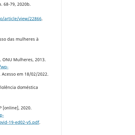
 p. 68-79, 2020b.
o/article/view/22866
.
sso das mulheres à
s. ONU Mulheres, 2013.
/wp-
. Acesso em 18/02/2022.
olência doméstica
 [online], 2020.
p-
ovid-19-ed02-v5.pdf
.