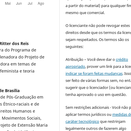
a partir do material) para qualquer fi
mesmo que comercial.
O licenciante não pode revogar estes
direitos desde que os termos da licen
sejam respeitados. Os termos são os
Ritter dos Reis
seguintes:
ora do Programa de
denadora do Projeto de
Atribuição – Você deve dar o
crédito
adora em temas de
apropriado
, prover um link para a lic
feminista e teoria
indicar se foram feitas mudanças
. Is
ser feito de várias formas sem, no ent
sugerir que o licenciador (ou licencian
e Brasília
tenha aprovado o uso em questão.
a de Pós-Graduação em
s Étnico-raciais e de
Sem restrições adicionais - Você não 
ireitos Humanos e
aplicar termos jurídicos ou
medidas d
, Movimentos Sociais,
caráter tecnológico
que restrinjam
rojeto de Extensão Maria
legalmente outros de fazerem algo