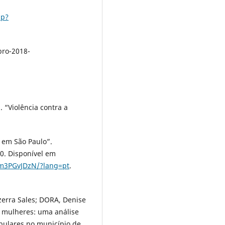
hp?
bro-2018-
 “Violência contra a
 em São Paulo”.
020. Disponível em
rm3PGvJDzN/?lang=pt
.
erra Sales; DORA, Denise
 mulheres: uma análise
pulares no município de