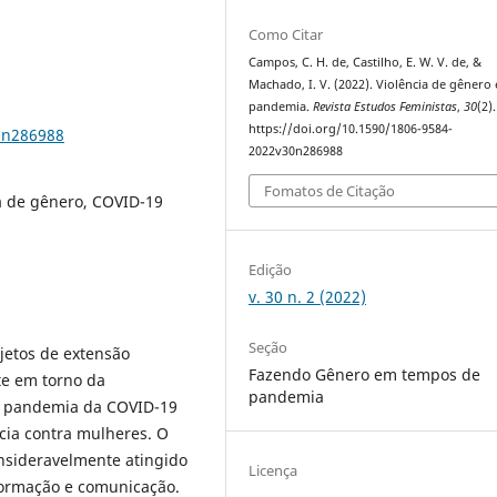
Como Citar
Campos, C. H. de, Castilho, E. W. V. de, &
Machado, I. V. (2022). Violência de gênero 
pandemia.
Revista Estudos Feministas
,
30
(2).
https://doi.org/10.1590/1806-9584-
0n286988
2022v30n286988
Fomatos de Citação
ia de gênero, COVID-19
Edição
v. 30 n. 2 (2022)
Seção
ojetos de extensão
Fazendo Gênero em tempos de
te em torno da
pandemia
 a pandemia da COVID-19
cia contra mulheres. O
onsideravelmente atingido
Licença
nformação e comunicação.