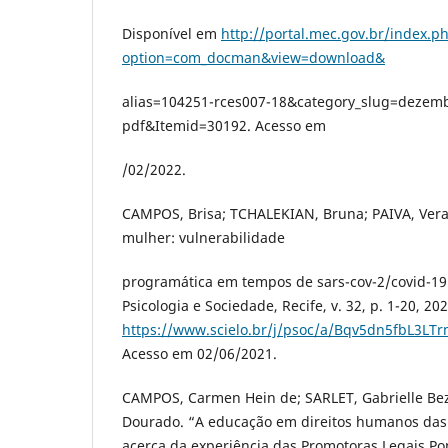
Disponível em
http://portal.mec.gov.br/index.p
option=com_docman&view=download&
alias=104251-rces007-18&category_slug=dezem
pdf&Itemid=30192. Acesso em
/02/2022.
CAMPOS, Brisa; TCHALEKIAN, Bruna; PAIVA, Vera.
mulher: vulnerabilidade
programática em tempos de sars-cov-2/covid-19
Psicologia e Sociedade, Recife, v. 32, p. 1-20, 2
https://www.scielo.br/j/psoc/a/Bqv5dn5fbL3LT
Acesso em 02/06/2021.
CAMPOS, Carmen Hein de; SARLET, Gabrielle Bez
Dourado. “A educação em direitos humanos das
acerca da experiência das Promotoras Legais Po