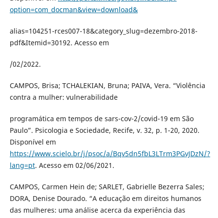
option=com_docman&view=download&
alias=104251-rces007-18&category_slug=dezembro-2018-
pdf&Itemid=30192. Acesso em
/02/2022.
CAMPOS, Brisa; TCHALEKIAN, Bruna; PAIVA, Vera. “Violência
contra a mulher: vulnerabilidade
programática em tempos de sars-cov-2/covid-19 em São
Paulo”. Psicologia e Sociedade, Recife, v. 32, p. 1-20, 2020.
Disponível em
https://www.scielo.br/j/psoc/a/Bqv5dn5fbL3LTrm3PGvJDzN/?
lang=pt
. Acesso em 02/06/2021.
CAMPOS, Carmen Hein de; SARLET, Gabrielle Bezerra Sales;
DORA, Denise Dourado. “A educação em direitos humanos
das mulheres: uma análise acerca da experiência das