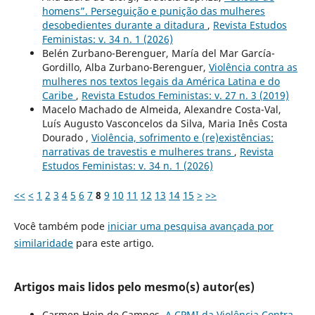
homens”. Perseguição e punição das mulheres
desobedientes durante a ditadura
,
Revista Estudos
Feministas: v. 34 n. 1 (2026)
Belén Zurbano-Berenguer, María del Mar García-
Gordillo, Alba Zurbano-Berenguer,
Violência contra as
mulheres nos textos legais da América Latina e do
Caribe
,
Revista Estudos Feministas: v. 27 n. 3 (2019)
Macelo Machado de Almeida, Alexandre Costa-Val,
Luís Augusto Vasconcelos da Silva, Maria Inês Costa
Dourado ,
Violência, sofrimento e (re)existências:
narrativas de travestis e mulheres trans
,
Revista
Estudos Feministas: v. 34 n. 1 (2026)
<<
<
1
2
3
4
5
6
7
8
9
10
11
12
13
14
15
>
>>
Você também pode
iniciar uma pesquisa avançada por
similaridade
para este artigo.
Artigos mais lidos pelo mesmo(s) autor(es)
Carmen Hein de Campos,
A CPMI da Violência Contra