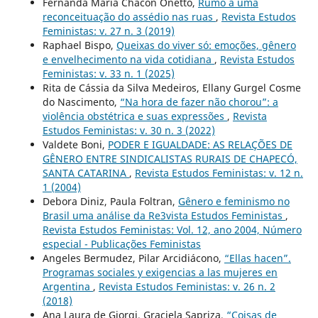
Fernanda Maria Chacon Onetto,
Rumo a uma
reconceituação do assédio nas ruas
,
Revista Estudos
Feministas: v. 27 n. 3 (2019)
Raphael Bispo,
Queixas do viver só: emoções, gênero
e envelhecimento na vida cotidiana
,
Revista Estudos
Feministas: v. 33 n. 1 (2025)
Rita de Cássia da Silva Medeiros, Ellany Gurgel Cosme
do Nascimento,
“Na hora de fazer não chorou”: a
violência obstétrica e suas expressões
,
Revista
Estudos Feministas: v. 30 n. 3 (2022)
Valdete Boni,
PODER E IGUALDADE: AS RELAÇÕES DE
GÊNERO ENTRE SINDICALISTAS RURAIS DE CHAPECÓ,
SANTA CATARINA
,
Revista Estudos Feministas: v. 12 n.
1 (2004)
Debora Diniz, Paula Foltran,
Gênero e feminismo no
Brasil uma análise da Re3vista Estudos Feministas
,
Revista Estudos Feministas: Vol. 12, ano 2004, Número
especial - Publicações Feministas
Angeles Bermudez, Pilar Arcidiácono,
“Ellas hacen”.
Programas sociales y exigencias a las mujeres en
Argentina
,
Revista Estudos Feministas: v. 26 n. 2
(2018)
Ana Laura de Giorgi, Graciela Sapriza,
“Coisas de