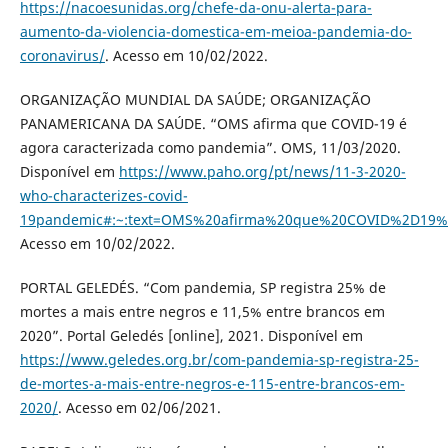
https://nacoesunidas.org/chefe-da-onu-alerta-para-
aumento-da-violencia-domestica-em-meioa-pandemia-do-
coronavirus/
. Acesso em 10/02/2022.
ORGANIZAÇÃO MUNDIAL DA SAÚDE; ORGANIZAÇÃO
PANAMERICANA DA SAÚDE. “OMS afirma que COVID-19 é
agora caracterizada como pandemia”. OMS, 11/03/2020.
Disponível em
https://www.paho.org/pt/news/11-3-2020-
who-characterizes-covid-
19pandemic#:~:text=OMS%20afirma%20que%20COVID%2D19
Acesso em 10/02/2022.
PORTAL GELEDÉS. “Com pandemia, SP registra 25% de
mortes a mais entre negros e 11,5% entre brancos em
2020”. Portal Geledés [online], 2021. Disponível em
https://www.geledes.org.br/com-pandemia-sp-registra-25-
de-mortes-a-mais-entre-negros-e-115-entre-brancos-em-
2020/
. Acesso em 02/06/2021.