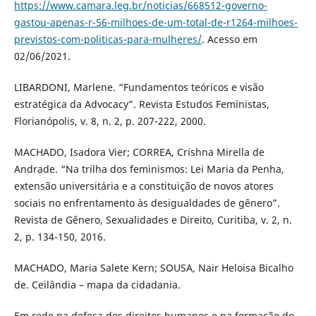
https://www.camara.leg.br/noticias/668512-governo-
gastou-apenas-r-56-milhoes-de-um-total-de-r1264-milhoes-
previstos-com-politicas-para-mulheres/
. Acesso em
02/06/2021.
LIBARDONI, Marlene. “Fundamentos teóricos e visão
estratégica da Advocacy”. Revista Estudos Feministas,
Florianópolis, v. 8, n. 2, p. 207-222, 2000.
MACHADO, Isadora Vier; CORREA, Crishna Mirella de
Andrade. “Na trilha dos feminismos: Lei Maria da Penha,
extensão universitária e a constituição de novos atores
sociais no enfrentamento às desigualdades de gênero”.
Revista de Gênero, Sexualidades e Direito, Curitiba, v. 2, n.
2, p. 134-150, 2016.
MACHADO, Maria Salete Kern; SOUSA, Nair Heloisa Bicalho
de. Ceilândia – mapa da cidadania.
Em rede na defesa dos direitos humanos e na formação do