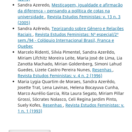
Sandra Azeredo,
Mestiçagem, igualdade e afirmação
da diferença – pensando a política de cotas na
universidade
,
Revista Estudos Feministas: v. 13 n. 3
(2005)
Sandra Azêredo,
Teorizando sobre Gênero e Relações
Raciais
,
Revista Estudos Feministas: Nº especial/2º
sem./94 - Colóquio Internacional Brasil, França e
Quebec
Marcelo Ridenti, Silvia Pimentel, Sandra Azerêdo,
Miriam Lifchitz Moreira Leite, Maria José de Lima, Lia
Zanotta Machado, Mirian Goldenberg, Simoni Lahud
Guedes, Lizete Castro Pereira Nunes,
Resenhas
,
Revista Estudos Feministas: v. 4 n. 2 (1996)
Maria Lygia Quartim de Moraes, Sandra Azerêdo,
Josette Trat, Lena Lavinas, Helena Bocayuva Cunha,
Marco Aurélio Garcia, Rita Laura Segato, Miriam Pillar
Grossi, Sócrates Nolasco, Celi Regina Jardim Pinto,
Suely Kofes,
Resenhas
,
Revista Estudos Feministas: v.
1 n. 1 (1993)