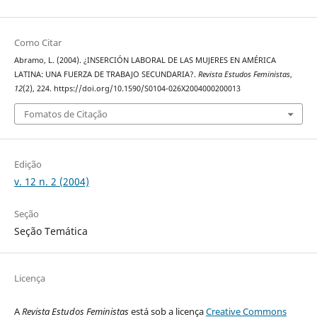
Como Citar
Abramo, L. (2004). ¿INSERCIÓN LABORAL DE LAS MUJERES EN AMÉRICA
LATINA: UNA FUERZA DE TRABAJO SECUNDARIA?.
Revista Estudos Feministas
,
12
(2), 224. https://doi.org/10.1590/S0104-026X2004000200013
Fomatos de Citação
Edição
v. 12 n. 2 (2004)
Seção
Seção Temática
Licença
A
Revista Estudos Feministas
está sob a licença
Creative Commons