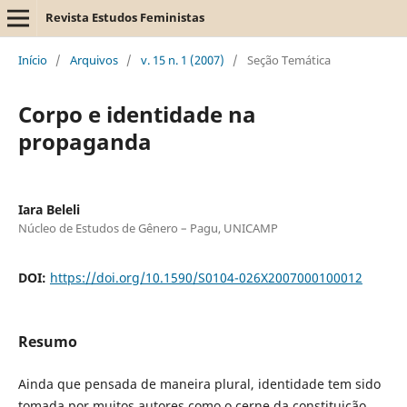
Revista Estudos Feministas
Início
/
Arquivos
/
v. 15 n. 1 (2007)
/
Seção Temática
Corpo e identidade na
propaganda
Iara Beleli
Núcleo de Estudos de Gênero – Pagu, UNICAMP
DOI:
https://doi.org/10.1590/S0104-026X2007000100012
Resumo
Ainda que pensada de maneira plural, identidade tem sido
tomada por muitos autores como o cerne da constituição