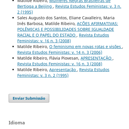
Matilde Ribeiro,
Mulheres Negras Brasileiras de
Bertioga a Beijing
,
Revista Estudos Feministas: v. 3 n.
2 (1995)
Sales Augusto dos Santos, Eliane Cavalleiro, Maria
Inês Barbosa, Matilde Ribeiro,
AÇÕES AFIRMATIVAS:
POLÊMICAS E POSSIBILIDADES SOBRE IGUALDADE
RACIAL E O PAPEL DO ESTADO
,
Revista Estudos
Feministas: v. 16 n. 3 (2008)
Matilde Ribeiro,
O feminismo em novas rotas e visões
,
Revista Estudos Feministas: v. 14 n. 3 (2006)
Matilde Ribeiro, Flávia Piovesan,
APRESENTAÇÃO
,
Revista Estudos Feministas: v. 16 n. 3 (2008)
Matilde Ribeiro,
Apresentação
,
Revista Estudos
Feministas: v. 3 n. 2 (1995)
Enviar Submissão
Idioma