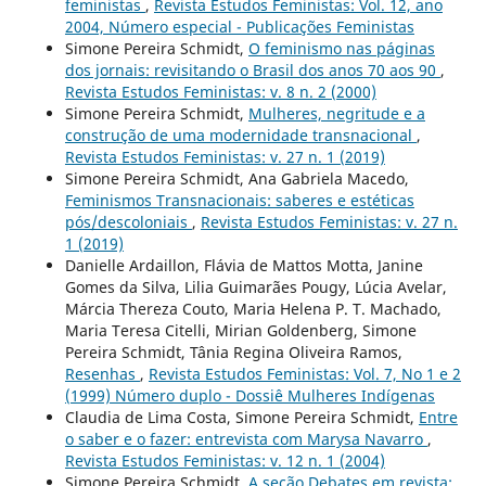
feministas
,
Revista Estudos Feministas: Vol. 12, ano
2004, Número especial - Publicações Feministas
Simone Pereira Schmidt,
O feminismo nas páginas
dos jornais: revisitando o Brasil dos anos 70 aos 90
,
Revista Estudos Feministas: v. 8 n. 2 (2000)
Simone Pereira Schmidt,
Mulheres, negritude e a
construção de uma modernidade transnacional
,
Revista Estudos Feministas: v. 27 n. 1 (2019)
Simone Pereira Schmidt, Ana Gabriela Macedo,
Feminismos Transnacionais: saberes e estéticas
pós/descoloniais
,
Revista Estudos Feministas: v. 27 n.
1 (2019)
Danielle Ardaillon, Flávia de Mattos Motta, Janine
Gomes da Silva, Lilia Guimarães Pougy, Lúcia Avelar,
Márcia Thereza Couto, Maria Helena P. T. Machado,
Maria Teresa Citelli, Mirian Goldenberg, Simone
Pereira Schmidt, Tânia Regina Oliveira Ramos,
Resenhas
,
Revista Estudos Feministas: Vol. 7, No 1 e 2
(1999) Número duplo - Dossiê Mulheres Indígenas
Claudia de Lima Costa, Simone Pereira Schmidt,
Entre
o saber e o fazer: entrevista com Marysa Navarro
,
Revista Estudos Feministas: v. 12 n. 1 (2004)
Simone Pereira Schmidt,
A seção Debates em revista: