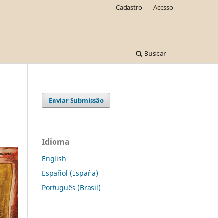
Cadastro
Acesso
Buscar
Enviar Submissão
Idioma
English
Español (España)
Português (Brasil)