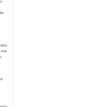
 o
ção
mato)
criar
m,
ça
ença e