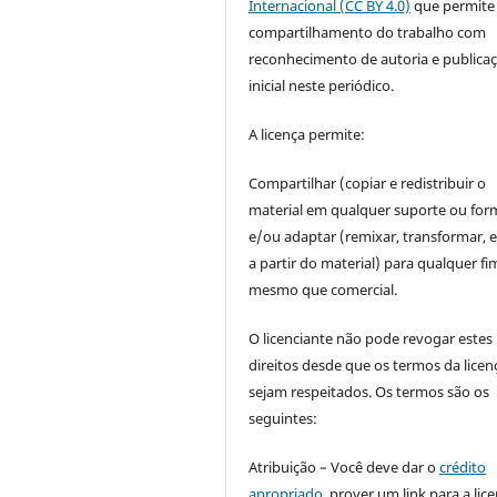
Internacional (CC BY 4.0)
que permite
compartilhamento do trabalho com
reconhecimento de autoria e publica
inicial neste periódico.
A licença permite:
Compartilhar (copiar e redistribuir o
material em qualquer suporte ou for
e/ou adaptar (remixar, transformar, e 
a partir do material) para qualquer fi
mesmo que comercial.
O licenciante não pode revogar estes
direitos desde que os termos da licen
sejam respeitados. Os termos são os
seguintes:
Atribuição – Você deve dar o
crédito
apropriado
, prover um link para a lic