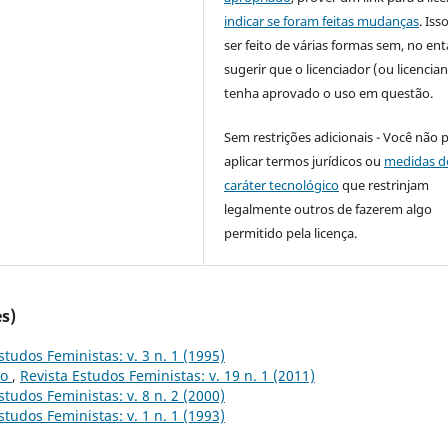
indicar se foram feitas mudanças
. Is
ser feito de várias formas sem, no ent
sugerir que o licenciador (ou licencian
tenha aprovado o uso em questão.
Sem restrições adicionais - Você não 
aplicar termos jurídicos ou
medidas d
caráter tecnológico
que restrinjam
legalmente outros de fazerem algo
permitido pela licença.
s)
studos Feministas: v. 3 n. 1 (1995)
to
,
Revista Estudos Feministas: v. 19 n. 1 (2011)
studos Feministas: v. 8 n. 2 (2000)
studos Feministas: v. 1 n. 1 (1993)