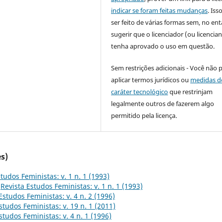
indicar se foram feitas mudanças
. Is
ser feito de várias formas sem, no ent
sugerir que o licenciador (ou licencian
tenha aprovado o uso em questão.
Sem restrições adicionais - Você não 
aplicar termos jurídicos ou
medidas d
caráter tecnológico
que restrinjam
legalmente outros de fazerem algo
permitido pela licença.
s)
tudos Feministas: v. 1 n. 1 (1993)
,
Revista Estudos Feministas: v. 1 n. 1 (1993)
Estudos Feministas: v. 4 n. 2 (1996)
studos Feministas: v. 19 n. 1 (2011)
studos Feministas: v. 4 n. 1 (1996)