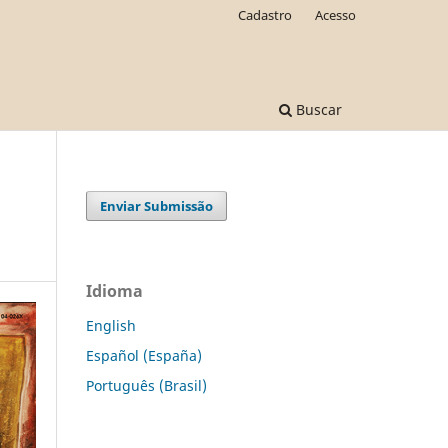
Cadastro
Acesso
Buscar
Enviar Submissão
Idioma
English
Español (España)
Português (Brasil)