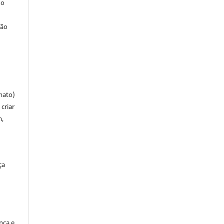
 o
ção
mato)
criar
m,
ça
ença e