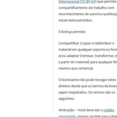
Internacional (CC BY 4.0)
que permite
compartilhamento do trabalho com
reconhecimento de autoria e publica
inicial neste periódico.
A licença permite:
Compartilhar (copiar e redistribuir o
material em qualquer suporte ou for
e/ou adaptar (remixar, transformar, e 
a partir do material) para qualquer fi
mesmo que comercial.
O licenciante não pode revogar estes
direitos desde que os termos da licen
sejam respeitados. Os termos são os
seguintes:
Atribuição – Você deve dar o
crédito
apropriado
, prover um link para a lic