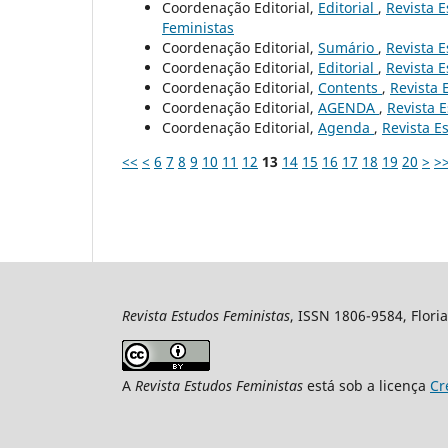
Coordenação Editorial,
Editorial
,
Revista E
Feministas
Coordenação Editorial,
Sumário
,
Revista E
Coordenação Editorial,
Editorial
,
Revista E
Coordenação Editorial,
Contents
,
Revista 
Coordenação Editorial,
AGENDA
,
Revista E
Coordenação Editorial,
Agenda
,
Revista Es
<<
<
6
7
8
9
10
11
12
13
14
15
16
17
18
19
20
>
>
Revista Estudos Feministas
, ISSN 1806-9584, Floria
A
Revista Estudos Feministas
está sob a licença
Cr