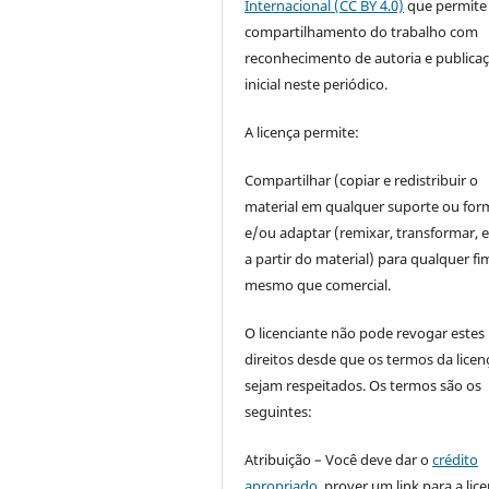
Internacional (CC BY 4.0)
que permite
compartilhamento do trabalho com
reconhecimento de autoria e publica
inicial neste periódico.
A licença permite:
Compartilhar (copiar e redistribuir o
material em qualquer suporte ou for
e/ou adaptar (remixar, transformar, e 
a partir do material) para qualquer fi
mesmo que comercial.
O licenciante não pode revogar estes
direitos desde que os termos da licen
sejam respeitados. Os termos são os
seguintes:
Atribuição – Você deve dar o
crédito
apropriado
, prover um link para a lic