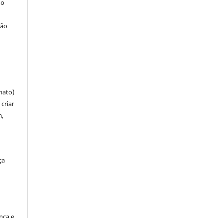
 o
ção
mato)
criar
m,
ça
ença e