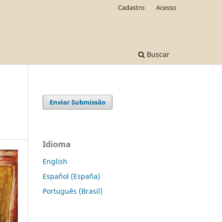
Cadastro
Acesso
Buscar
Enviar Submissão
Idioma
English
Español (España)
Português (Brasil)