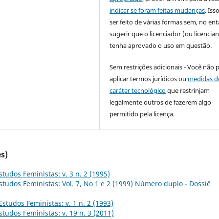
indicar se foram feitas mudanças
. Is
ser feito de várias formas sem, no ent
sugerir que o licenciador (ou licencian
tenha aprovado o uso em questão.
Sem restrições adicionais - Você não 
aplicar termos jurídicos ou
medidas d
caráter tecnológico
que restrinjam
legalmente outros de fazerem algo
permitido pela licença.
s)
studos Feministas: v. 3 n. 2 (1995)
studos Feministas: Vol. 7, No 1 e 2 (1999) Número duplo - Dossiê
Estudos Feministas: v. 1 n. 2 (1993)
studos Feministas: v. 19 n. 3 (2011)