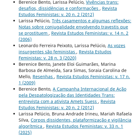
Berenice Bento, Larissa Pelúcio,
Vivências trans:
desafios, dissidências e conformações
,
Revista
Estudos Feministas: v. 20 n. 2 (2012)
Larissa Pelúcio,
Três casamentos e algumas reflexões:
Notas sobre conjugalidade envolvendo travestis que
se prostituem
,
Revista Estudos Feministas: v. 14 n. 2
(2006)
Leonardo Ferreira Peixoto, Larissa Pelúcio,
As vozes
insurgentes são feministas
,
Revista Estudos
Feministas: v. 28 n. 3 (2020)
Berenice Bento, Janete Eloi Guimarães, Marina
Barbosa de Almeida, Sara Simas, Soraia Carolina de
Mello,
Resenhas
,
Revista Estudos Feministas: v. 17 n.
1 (2009)
Berenice Bento,
A Campanha Internacional de Ação
pela Despatologização das Identidades Trans:
entrevista com a ativista Amets Suess
,
Revista
Estudos Feministas: v. 20 n. 2 (2012)
Larissa Pelúcio, Bruna Andrade Irineu, Mariah Rafaela
Silva,
Corpos dissidentes, plataformização e vigilância
algorítmica
,
Revista Estudos Feministas: v. 33 n. 1
(2025)