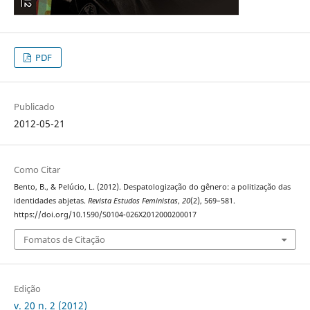
PDF
Publicado
2012-05-21
Como Citar
Bento, B., & Pelúcio, L. (2012). Despatologização do gênero: a politização das
identidades abjetas.
Revista Estudos Feministas
,
20
(2), 569–581.
https://doi.org/10.1590/S0104-026X2012000200017
Fomatos de Citação
Edição
v. 20 n. 2 (2012)