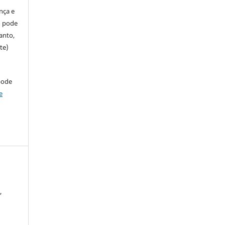
ença e
so pode
anto,
te)
pode
e
,