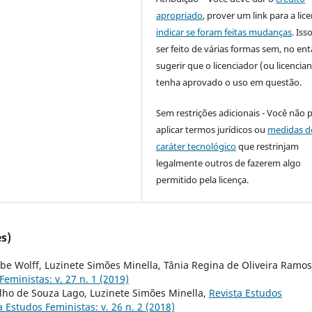
apropriado
, prover um link para a lic
indicar se foram feitas mudanças
. Is
ser feito de várias formas sem, no ent
sugerir que o licenciador (ou licencian
tenha aprovado o uso em questão.
Sem restrições adicionais - Você não 
aplicar termos jurídicos ou
medidas d
caráter tecnológico
que restrinjam
legalmente outros de fazerem algo
permitido pela licença.
s)
be Wolff, Luzinete Simões Minella, Tânia Regina de Oliveira Ramos
Feministas: v. 27 n. 1 (2019)
lho de Souza Lago, Luzinete Simões Minella,
Revista Estudos
a Estudos Feministas: v. 26 n. 2 (2018)