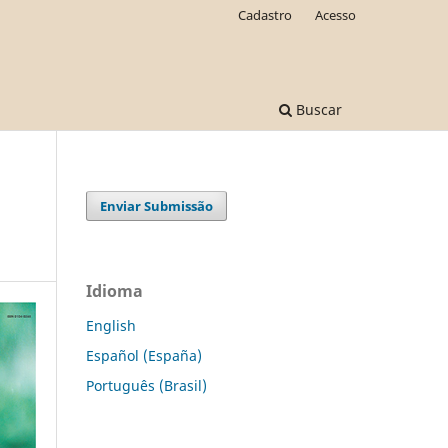
Cadastro
Acesso
Buscar
Enviar Submissão
Idioma
English
Español (España)
Português (Brasil)