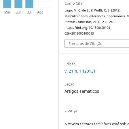
Como Citar
Lago, M. C. de S., & Wolff, C. S. (2013).
Masculinidades, diferenças, hegemonias.
R
Estudos Feministas
,
21
(1), 233–240.
https://doi.org/10.1590/S0104-
026X2013000100013
Fomatos de Citação
Edição
v. 21 n. 1 (2013)
Seção
Artigos Temáticos
Licença
A
Revista Estudos Feministas
está sob 