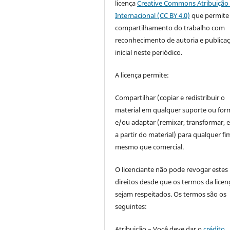
licença
Creative Commons Atribuição 
Internacional (CC BY 4.0)
que permite
compartilhamento do trabalho com
reconhecimento de autoria e publica
inicial neste periódico.
A licença permite:
Compartilhar (copiar e redistribuir o
material em qualquer suporte ou for
e/ou adaptar (remixar, transformar, e 
a partir do material) para qualquer fi
mesmo que comercial.
O licenciante não pode revogar estes
direitos desde que os termos da licen
sejam respeitados. Os termos são os
seguintes:
Atribuição – Você deve dar o
crédito