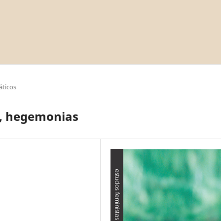
áticos
s, hegemonias