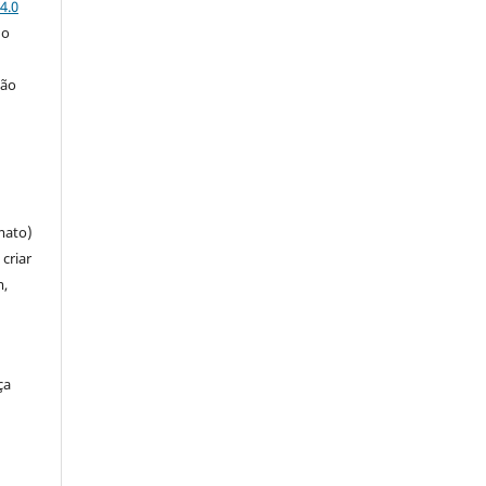
4.0
 o
ção
mato)
criar
m,
ça