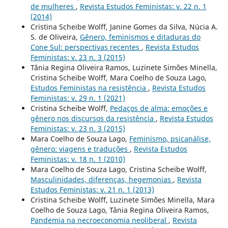
de mulheres
,
Revista Estudos Feministas: v. 22 n. 1
(2014)
Cristina Scheibe Wolff, Janine Gomes da Silva, Núcia A.
S. de Oliveira,
Gênero, feminismos e ditaduras do
Cone Sul: perspectivas recentes
,
Revista Estudos
Feministas: v. 23 n. 3 (2015)
Tânia Regina Oliveira Ramos, Luzinete Simões Minella,
Cristina Scheibe Wolff, Mara Coelho de Souza Lago,
Estudos Feministas na resistência
,
Revista Estudos
Feministas: v. 29 n. 1 (2021)
Cristina Scheibe Wolff,
Pedaços de alma: emoções e
gênero nos discursos da resistência
,
Revista Estudos
Feministas: v. 23 n. 3 (2015)
Mara Coelho de Souza Lago,
Feminismo, psicanálise,
gênero: viagens e traduções
,
Revista Estudos
Feministas: v. 18 n. 1 (2010)
Mara Coelho de Souza Lago, Cristina Scheibe Wolff,
Masculinidades, diferenças, hegemonias
,
Revista
Estudos Feministas: v. 21 n. 1 (2013)
Cristina Scheibe Wolff, Luzinete Simões Minella, Mara
Coelho de Souza Lago, Tânia Regina Oliveira Ramos,
Pandemia na necroeconomia neoliberal
,
Revista