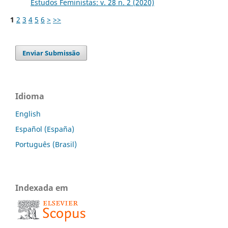
Estudos Feministas: v. 28 n. 2 (2020)
1
2
3
4
5
6
>
>>
Enviar Submissão
Idioma
English
Español (España)
Português (Brasil)
Indexada em