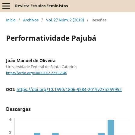
Revista Estudos Feministas
Inicio
/
Archivos
/
Vol. 27 Núm. 2 (2019)
/
Reseñas
Performatividade Pajubá
João Manuel de Oliveira
Universidade Federal de Santa Catarina
https://orcid.org/0000-0002-2793-2946
DOI:
https://doi.org/10.1590/1806-9584-2019v27n259952
Descargas