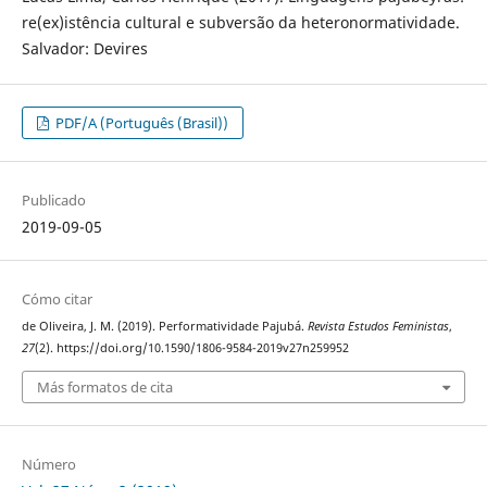
re(ex)istência cultural e subversão da heteronormatividade.
Salvador: Devires
PDF/A (Português (Brasil))
Publicado
2019-09-05
Cómo citar
de Oliveira, J. M. (2019). Performatividade Pajubá.
Revista Estudos Feministas
,
27
(2). https://doi.org/10.1590/1806-9584-2019v27n259952
Más formatos de cita
Número