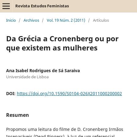
Revista Estudos Feministas
Inicio
/
Archivos
/
Vol. 19 Núm. 2 (2011)
/
Artículos
Da Grécia a Cronenberg ou por
que existem as mulheres
Ana Isabel Rodrigues de Sá Saraiva
Universidade de Lisboa
DOI:
https://doi.org/10.1590/S0104-026X2011000200002
Resumen
Propomos uma leitura do filme de D. Cronenberg Irmãos
Inseparáveis (Dead Ringers), à luz de um referencial