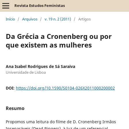
Revista Estudos Feministas
Início
/
Arquivos
/
v. 19 n. 2 (2011)
/
Artigos
Da Grécia a Cronenberg ou por
que existem as mulheres
Ana Isabel Rodrigues de Sá Saraiva
Universidade de Lisboa
DOI:
https://doi.org/10.1590/S0104-026X2011000200002
Resumo
Propomos uma leitura do filme de D. Cronenberg Irmãos
Inseparáveis (Dead Ringers), à luz de um referencial