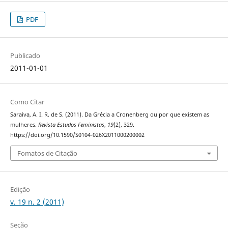
PDF
Publicado
2011-01-01
Como Citar
Saraiva, A. I. R. de S. (2011). Da Grécia a Cronenberg ou por que existem as
mulheres.
Revista Estudos Feministas
,
19
(2), 329.
https://doi.org/10.1590/S0104-026X2011000200002
Fomatos de Citação
Edição
v. 19 n. 2 (2011)
Seção