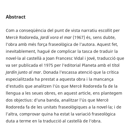
Abstract
Com a conseqüència del punt de vista narratiu escollit per
Mercè Rodoreda,
Jardí
vora el mar
(1967) és, sens dubte,
l’obra amb més força fraseològica de l’autora. Aquest fet,
inevitablement, hagué de complicar la tasca de traduir la
novel·la al castellà a Joan Francesc Vidal i Jové, traducció que
va ser publicada el 1975 per l’editorial Planeta amb el títol
Jardín
junto al mar
. Donada l’escassa atenció que la crítica
especialitzada ha prestat a aquesta obra i la mancança
d’estudis que analitzen l’ús que Mercè Rodoreda fa de la
llengua a les seues obres, en aquest article, ens plantegem
dos objectius: d’una banda, analitzar l’ús que Mercè
Rodoreda fa de les unitats fraseològiques a la novel·la; i de
l’altra, comprovar quina ha estat la variació fraseològica
duta a terme en la traducció al castellà de l’obra.