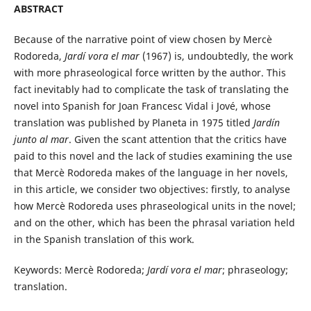
ABSTRACT
Because of the narrative point of view chosen by Mercè
Rodoreda,
Jardí vora el mar
(1967) is, undoubtedly, the work
with more phraseological force written by the author. This
fact inevitably had to complicate the task of translating the
novel into Spanish for Joan Francesc Vidal i Jové, whose
translation was published by Planeta in 1975 titled
Jardín
junto al mar
. Given the scant attention that the critics have
paid to this novel and the lack of studies examining the use
that Mercè Rodoreda makes of the language in her novels,
in this article, we consider two objectives: firstly, to analyse
how Mercè Rodoreda uses phraseological units in the novel;
and on the other, which has been the phrasal variation held
in the Spanish translation of this work.
Keywords:
Mercè Rodoreda;
Jardí vora el mar
; phraseology;
translation.