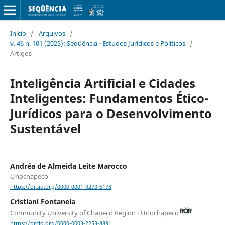
Início
/
Arquivos
/
v. 46 n. 101 (2025): Seqüência - Estudos Jurídicos e Políticos
/
Artigos
Inteligência Artificial e Cidades
Inteligentes: Fundamentos Ético-
Jurídicos para o Desenvolvimento
Sustentável
Andréa de Almeida Leite Marocco
Unochapecó
https://orcid.org/0000-0001-9273-6178
Cristiani Fontanela
Community University of Chapecó Region - Unochapecó
https://orcid.org/0000-0003-2253-8891