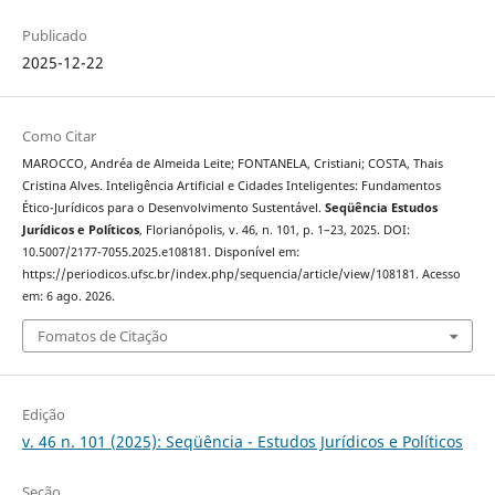
Publicado
2025-12-22
Como Citar
MAROCCO, Andréa de Almeida Leite; FONTANELA, Cristiani; COSTA, Thais
Cristina Alves. Inteligência Artificial e Cidades Inteligentes: Fundamentos
Ético-Jurídicos para o Desenvolvimento Sustentável.
Seqüência Estudos
Jurídicos e Políticos
, Florianópolis, v. 46, n. 101, p. 1–23, 2025. DOI:
10.5007/2177-7055.2025.e108181. Disponível em:
https://periodicos.ufsc.br/index.php/sequencia/article/view/108181. Acesso
em: 6 ago. 2026.
Fomatos de Citação
Edição
v. 46 n. 101 (2025): Seqüência - Estudos Jurídicos e Políticos
Seção