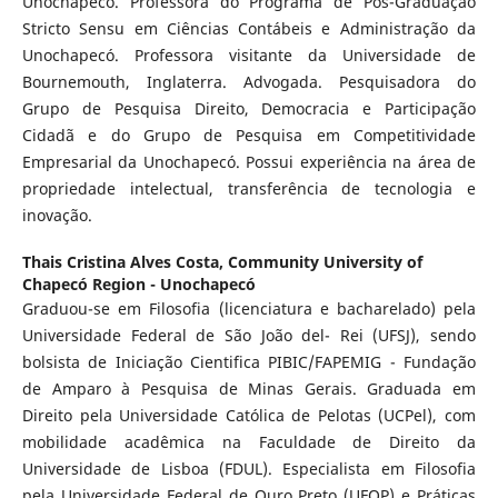
Unochapecó. Professora do Programa de Pós-Graduação
Stricto Sensu em Ciências Contábeis e Administração da
Unochapecó. Professora visitante da Universidade de
Bournemouth, Inglaterra. Advogada. Pesquisadora do
Grupo de Pesquisa Direito, Democracia e Participação
Cidadã e do Grupo de Pesquisa em Competitividade
Empresarial da Unochapecó. Possui experiência na área de
propriedade intelectual, transferência de tecnologia e
inovação.
Thais Cristina Alves Costa,
Community University of
Chapecó Region - Unochapecó
Graduou-se em Filosofia (licenciatura e bacharelado) pela
Universidade Federal de São João del- Rei (UFSJ), sendo
bolsista de Iniciação Cientifica PIBIC/FAPEMIG - Fundação
de Amparo à Pesquisa de Minas Gerais. Graduada em
Direito pela Universidade Católica de Pelotas (UCPel), com
mobilidade acadêmica na Faculdade de Direito da
Universidade de Lisboa (FDUL). Especialista em Filosofia
pela Universidade Federal de Ouro Preto (UFOP) e Práticas