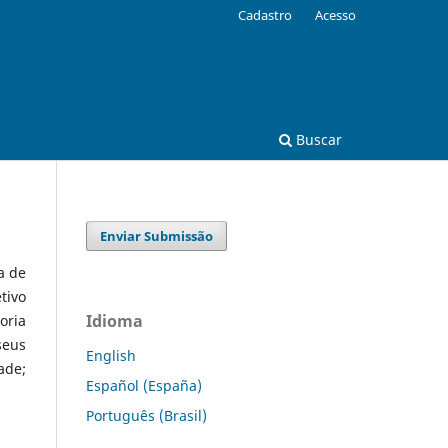
Cadastro
Acesso
Buscar
Enviar Submissão
a de
tivo
Idioma
oria
seus
English
ade;
Español (España)
Português (Brasil)