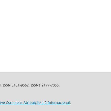
il, ISSN 0101-9562, ISSNe 2177-7055.
tive Commons Atribuição 4.0 Internacional
.