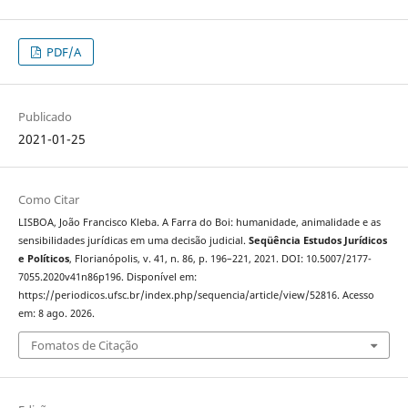
PDF/A
Publicado
2021-01-25
Como Citar
LISBOA, João Francisco Kleba. A Farra do Boi: humanidade, animalidade e as
sensibilidades jurídicas em uma decisão judicial.
Seqüência Estudos Jurídicos
e Políticos
, Florianópolis, v. 41, n. 86, p. 196–221, 2021. DOI: 10.5007/2177-
7055.2020v41n86p196. Disponível em:
https://periodicos.ufsc.br/index.php/sequencia/article/view/52816. Acesso
em: 8 ago. 2026.
Fomatos de Citação