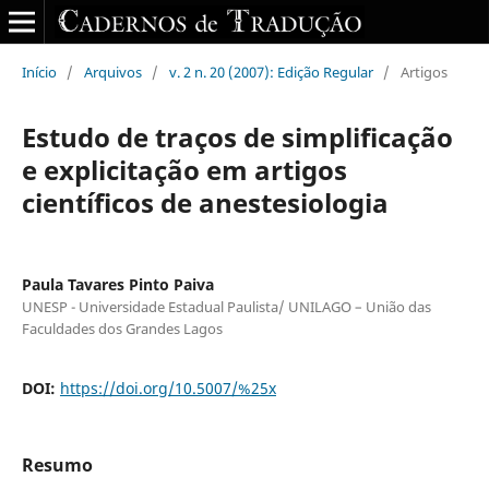
Início
/
Arquivos
/
v. 2 n. 20 (2007): Edição Regular
/
Artigos
Estudo de traços de simplificação
e explicitação em artigos
científicos de anestesiologia
Paula Tavares Pinto Paiva
UNESP - Universidade Estadual Paulista/ UNILAGO – União das
Faculdades dos Grandes Lagos
DOI:
https://doi.org/10.5007/%25x
Resumo