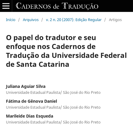
Início
/
Arquivos
/
v. 2 n. 20 (2007): Edição Regular
/
Artigos
O papel do tradutor e seu
enfoque nos Cadernos de
Tradução da Universidade Federal
de Santa Catarina
Juliana Aguiar Silva
Universidade Estadual Paulista/ São José do Rio Preto
Fátima de Gênova Daniel
Universidade Estadual Paulista/ São José do Rio Preto
Marileide Dias Esqueda
Universidade Estadual Paulista/ São José do Rio Preto