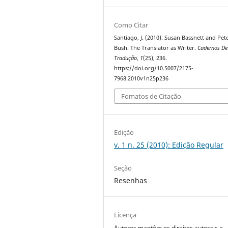
Como Citar
Santiago, J. (2010). Susan Bassnett and Pet
Bush. The Translator as Writer.
Cadernos De
Tradução
,
1
(25), 236.
https://doi.org/10.5007/2175-
7968.2010v1n25p236
Fomatos de Citação
Edição
v. 1 n. 25 (2010): Edição Regular
Seção
Resenhas
Licença
Autores mantêm os direitos autorais e