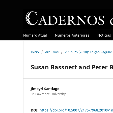
Número Atual
Números Anteriores
Notícias
Início
/
Arquivos
/
v. 1 n. 25 (2010): Edição Regular
Susan Bassnett and Peter B
Jimeyri Santiago
St. Lawrence University
DOI:
https://doi.org/10.5007/2175-7968.2010v1