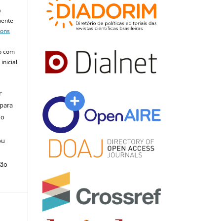
a
mente
mons
o com
inicial
r
 para
do
ou
ção