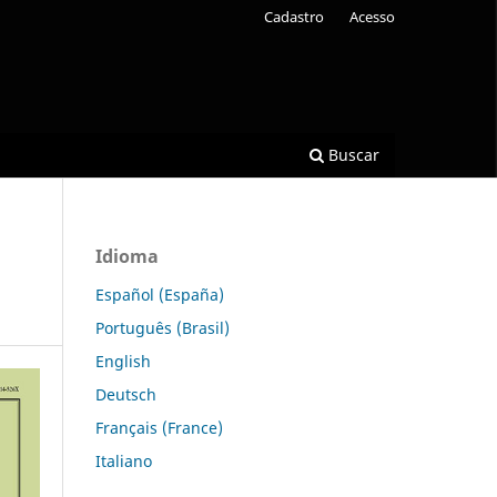
Cadastro
Acesso
Buscar
Idioma
Español (España)
Português (Brasil)
English
Deutsch
Français (France)
Italiano