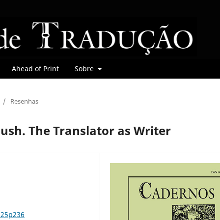
Ahead of Print
Sobre
/
Resenhas
ush. The Translator as Writer
n25p236