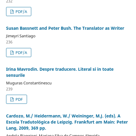
232
PDF/A
Susan Bassnett and Peter Bush. The Translator as Writer
Jimeyri Santiago
236
PDF/A
Irina Mavrodin. Despre traducere. Literal si in toate
sensurile
Muguras Constantinescu
239
PDF
Cardozo, M./ Heidermann, W./ Weininger, M.J. (eds). A
Escola Tradutológica de Leipzig. Frankfurt am Main: Peter
Lang, 2009, 369 pp.
Andréa Biaggioni, Mariana Silva de Campos Almeida