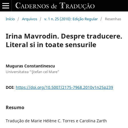
Início
/
Arquivos
/
v. 1 n. 25 (2010): Edição Regular
/
Resenhas
Irina Mavrodin. Despre traducere.
Literal si in toate sensurile
Muguras Constantinescu
Universitatea “Ştefan cel Mare”
DOI:
https://doi.org/10.5007/2175-7968.2010v1n25p239
Resumo
Tradução de Marie Hélène C. Torres e Carolina Zarth