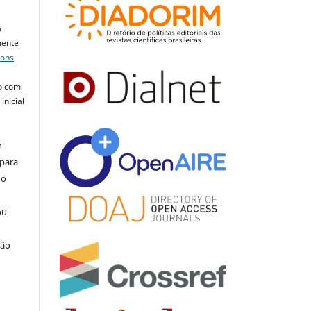
a
mente
mons
o com
inicial
r
 para
do
ou
ção