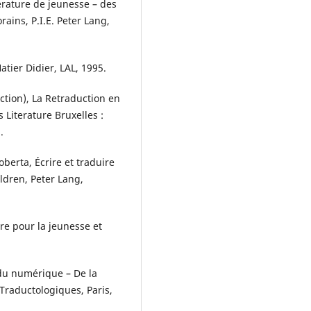
térature de jeunesse – des
ains, P.I.E. Peter Lang,
atier Didier, LAL, 1995.
ection), La Retraduction en
 Literature Bruxelles :
.
oberta, Écrire et traduire
ldren, Peter Lang,
ure pour la jeunesse et
 du numérique – De la
 Traductologiques, Paris,