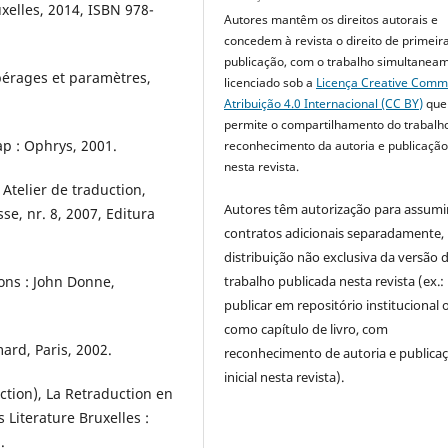
uxelles, 2014, ISBN 978-
Autores mantêm os direitos autorais e
concedem à revista o direito de primeir
publicação, com o trabalho simultanea
epérages et paramètres,
licenciado sob a
Licença Creative Com
Atribuição 4.0 Internacional (CC BY)
que
permite o compartilhamento do trabalh
ap : Ophrys, 2001.
reconhecimento da autoria e publicação 
nesta revista.
 Atelier de traduction,
Autores têm autorização para assumi
sse, nr. 8, 2007, Editura
contratos adicionais separadamente,
distribuição não exclusiva da versão 
ons : John Donne,
trabalho publicada nesta revista (ex.:
publicar em repositório institucional 
como capítulo de livro, com
ard, Paris, 2002.
reconhecimento de autoria e publica
inicial nesta revista).
ection), La Retraduction en
 Literature Bruxelles :
.