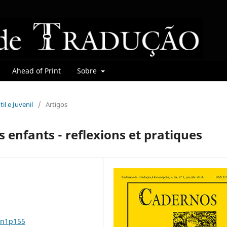
Ahead of Print
Sobre
til e Juvenil
/
Artigos
s enfants - reflexions et pratiques
6n1p155