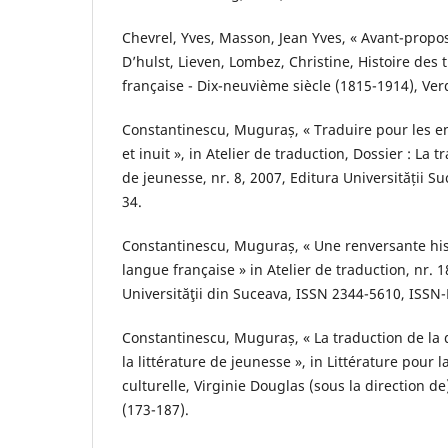
Chevrel, Yves, Masson, Jean Yves, « Avant-propos 
D’hulst, Lieven, Lombez, Christine, Histoire des
française - Dix-neuvième siècle (1815-1914), Verd
Constantinescu, Muguraș, « Traduire pour les e
et inuit », in Atelier de traduction, Dossier : La t
de jeunesse, nr. 8, 2007, Editura Universității S
34.
Constantinescu, Muguraș, « Une renversante his
langue française » in Atelier de traduction, nr. 1
Universităţii din Suceava, ISSN 2344-5610, ISSN-
Constantinescu, Muguraș, « La traduction de la 
la littérature de jeunesse », in Littérature pour l
culturelle, Virginie Douglas (sous la direction d
(173-187).