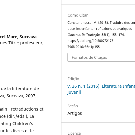
Como Citar
Constantinescu, M. (2015). Traduire des co
pour les enfants - reflexions et pratiques.
Cadernos De Tradução
,
36
(1), 155–174.
 cel Mare, Suceava
https://doi.org/10.5007/2175-
es Titre: profeseeur,
7968.2016v36n1p155
Fomatos de Citação
Edição
v. 36 n. 1 (2016): Literatura Infant
de la littérature de
Juvenil
ava, Suceava, 2007.
Seção
ain : retraductions et
Artigos
ce (dir./eds.), La
lating Children’s
r les livres et le
Licença