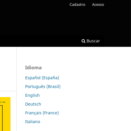
Cadastro
Acesso
Buscar
Idioma
Español (España)
Português (Brasil)
English
Deutsch
Français (France)
Italiano