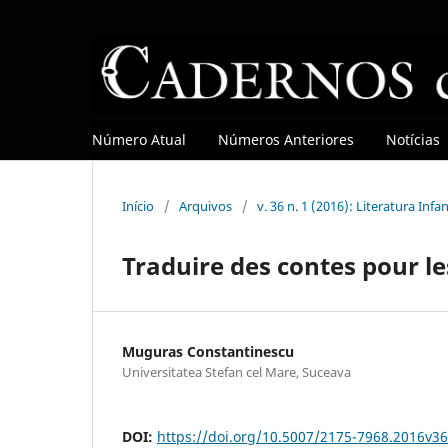
Número Atual
Números Anteriores
Notícias
Início
/
Arquivos
/
v. 36 n. 1 (2016): Literatura Infan
Traduire des contes pour le
Muguras Constantinescu
Universitatea Stefan cel Mare, Suceava
DOI:
https://doi.org/10.5007/2175-7968.2016v3