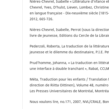
Nières-Chevrel, Isabelle « Littérature d’nfance e
Chevrel, Yves, D’hulst, Lieven, Lombez, Christine
en langue française - Dix-neuvième siècle (1815-
2012, 665-726.
Nières-Chevrel, Isabelle, Perrot (sous la directio
livre de jeunesse, Editions du Cercle de la Librair
Pederzoli, Roberta, La traduction de la littératu
jeunesse et le dilemme du destinataire, P.I.E. Pe
Prud’homme, Johanna, « La traduction en littérat
une interface à double tranchant », Rabat, CCLM
Méta, Traduction pour les enfants / Translation f
direction de Riitta Oittinen), Volume 48, numéro
Les Presses Universitaires de Montréal, Montréal
Nous voulons lire, no.171, 2007, NVL/CRALE, Bo