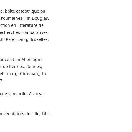
e, boîte catoptrique ou
ns roumaines”, in Douglas,
uction en littérature de
 Recherches comparatives
.E. Peter Lang, Bruxelles,
rance et en Allemagne
es de Rennes, Rennes,
elebourg, Christian), La
7.
oate sensurile, Craiova,
versitaires de Lille, Lille,