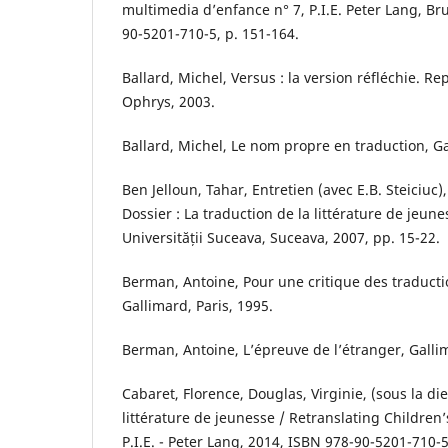
multimedia d’enfance n° 7, P.I.E. Peter Lang, Br
90-5201-710-5, p. 151-164.
Ballard, Michel, Versus : la version réfléchie. R
Ophrys, 2003.
Ballard, Michel, Le nom propre en traduction, G
Ben Jelloun, Tahar, Entretien (avec E.B. Steiciuc),
Dossier : La traduction de la littérature de jeune
Universității Suceava, Suceava, 2007, pp. 15-22.
Berman, Antoine, Pour une critique des traducti
Gallimard, Paris, 1995.
Berman, Antoine, L’épreuve de l’étranger, Gallim
Cabaret, Florence, Douglas, Virginie, (sous la di
littérature de jeunesse / Retranslating Children’s
P.I.E. - Peter Lang, 2014, ISBN 978-90-5201-710-5