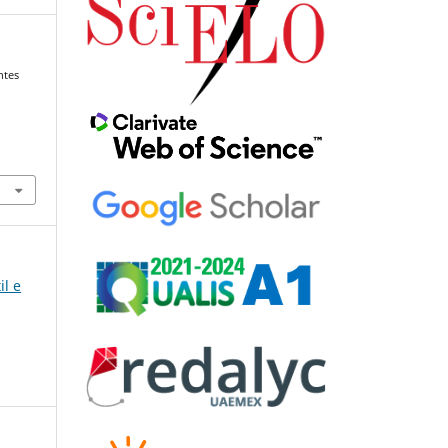
ntes
il e