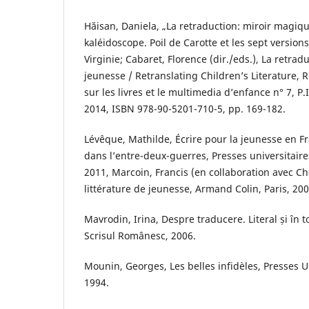
Hăisan, Daniela, „La retraduction: miroir magiqu
kaléidoscope. Poil de Carotte et les sept versio
Virginie; Cabaret, Florence (dir./eds.), La retrad
jeunesse / Retranslating Children’s Literature,
sur les livres et le multimedia d’enfance n° 7, P.I
2014, ISBN 978-90-5201-710-5, pp. 169-182.
Lévêque, Mathilde, Écrire pour la jeunesse en F
dans l’entre-deux-guerres, Presses universitair
2011, Marcoin, Francis (en collaboration avec Ch
littérature de jeunesse, Armand Colin, Paris, 200
Mavrodin, Irina, Despre traducere. Literal și în t
Scrisul Românesc, 2006.
Mounin, Georges, Les belles infidèles, Presses Uni
1994.