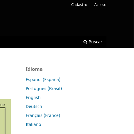
Cadastro
Acesso
Buscar
Idioma
Español (España)
Português (Brasil)
English
Deutsch
Français (France)
Italiano