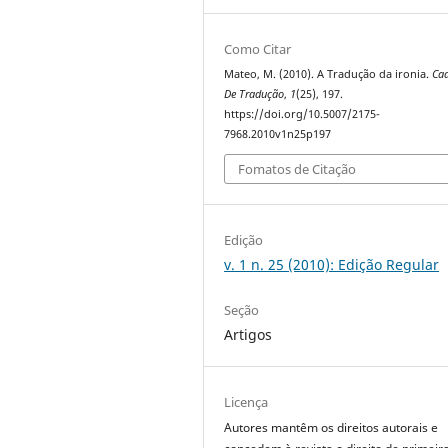
Como Citar
Mateo, M. (2010). A Tradução da ironia.
Ca
De Tradução
,
1
(25), 197.
https://doi.org/10.5007/2175-
7968.2010v1n25p197
Fomatos de Citação
Edição
v. 1 n. 25 (2010): Edição Regular
Seção
Artigos
Licença
Autores mantêm os direitos autorais e