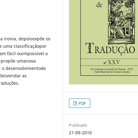
a ironia, depoisexpõe os
e uma classificaçãopor
nam fácil ouimpossível a
a, propõe umanova
: o desenvolvimentode
 desvendar as
traduções.
PDF
Publicado
21-09-2010