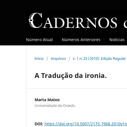
Número Atual
Números Anteriores
Notícias
Início
/
Arquivos
/
v. 1 n. 25 (2010): Edição Regular
A Tradução da ironia.
Marta Mateo
Universidade de Oviedo
DOI:
https://doi.org/10.5007/2175-7968.2010v1