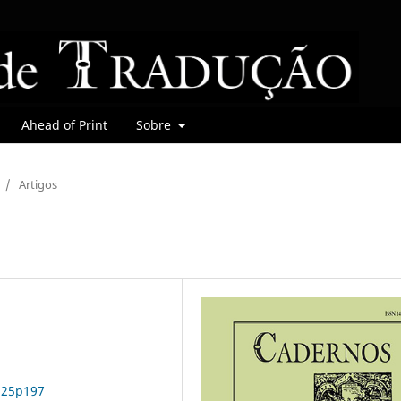
Ahead of Print
Sobre
/
Artigos
n25p197