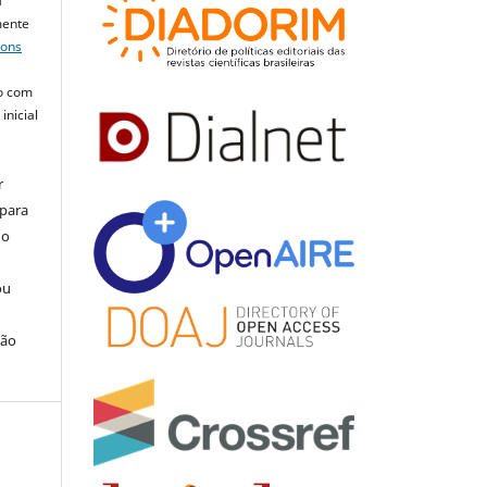
a
mente
mons
o com
inicial
r
 para
do
ou
ção