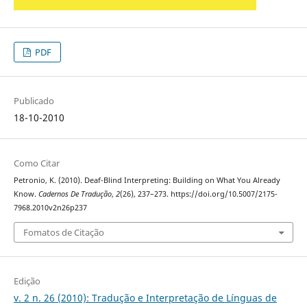
PDF
Publicado
18-10-2010
Como Citar
Petronio, K. (2010). Deaf-Blind Interpreting: Building on What You Already
Know.
Cadernos De Tradução
,
2
(26), 237–273. https://doi.org/10.5007/2175-
7968.2010v2n26p237
Fomatos de Citação
Edição
v. 2 n. 26 (2010): Tradução e Interpretação de Línguas de