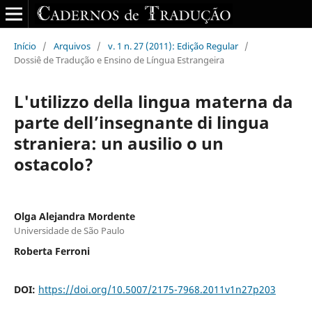
Início
/
Arquivos
/
v. 1 n. 27 (2011): Edição Regular
/
Dossiê de Tradução e Ensino de Língua Estrangeira
L'utilizzo della lingua materna da
parte dell’insegnante di lingua
straniera: un ausilio o un
ostacolo?
Olga Alejandra Mordente
Universidade de São Paulo
Roberta Ferroni
DOI:
https://doi.org/10.5007/2175-7968.2011v1n27p203