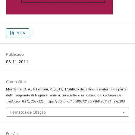
PDFA
Publicado
08-11-2011
Como Citar
Mordente, O. A., & Ferroni, R. (2011). L’utilizzo della lingua materna da parte
dell’insegnante di lingua straniera: un ausilio o un ostacolo?.
Cadernos De
Tradução
,
1
(27), 203–222. https://doi.org/10.5007/2175-7968.2011v1n27p203
Fomatos de Citação
Edição