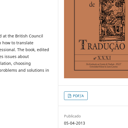
d at the British Council
h how to translate
ssional. The book, edited
ses issues about
slation, choosing
 problems and solutions in
PDF/A
Publicado
05-04-2013