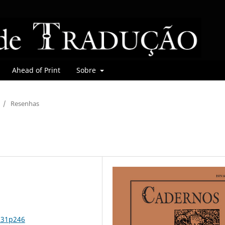
Ahead of Print
Sobre
/
Resenhas
n31p246