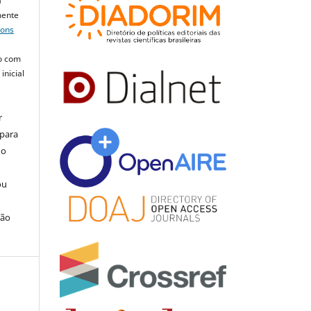
a
mente
mons
o com
inicial
r
 para
do
ou
ção