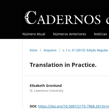
Número Atual
Números Anteriores
Notícias
Início
/
Arquivos
/
v. 1 n. 31 (2013): Edição Regular
Translation in Practice.
Elizabeth Gronlund
St. Lawrence University
DOI:
https://doi.org/10.5007/2175-7968.2013v1