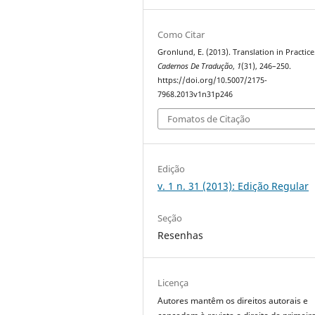
Como Citar
Gronlund, E. (2013). Translation in Practice
Cadernos De Tradução
,
1
(31), 246–250.
https://doi.org/10.5007/2175-
7968.2013v1n31p246
Fomatos de Citação
Edição
v. 1 n. 31 (2013): Edição Regular
Seção
Resenhas
Licença
Autores mantêm os direitos autorais e