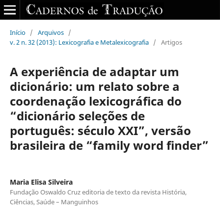
Início
/
Arquivos
/
v. 2 n. 32 (2013): Lexicografia e Metalexicografia
/
Artigos
A experiência de adaptar um
dicionário: um relato sobre a
coordenação lexicográfica do
“dicionário seleções de
português: século XXI”, versão
brasileira de “family word finder”
Maria Elisa Silveira
Fundação Oswaldo Cruz editoria de texto da revista História,
Ciências, Saúde – Manguinhos