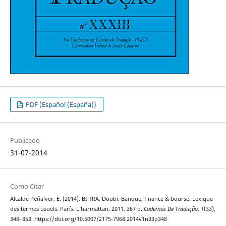
PDF (Español (España))
Publicado
31-07-2014
Como Citar
Alcalde Peñalver, E. (2014). BI TRA, Doubi. Banque, finance & bourse. Lexique
des termes usuels. París: L’harmattan, 2011. 367 p.
Cadernos De Tradução
,
1
(33),
348–353. https://doi.org/10.5007/2175-7968.2014v1n33p348