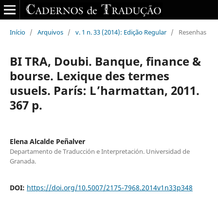
Início
/
Arquivos
/
v. 1 n. 33 (2014): Edição Regular
/
Resenhas
BI TRA, Doubi. Banque, finance &
bourse. Lexique des termes
usuels. París: L’harmattan, 2011.
367 p.
Elena Alcalde Peñalver
Departamento de Traducción e Interpretación. Universidad de
Granada.
DOI:
https://doi.org/10.5007/2175-7968.2014v1n33p348