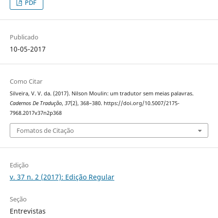
PDF
Publicado
10-05-2017
Como Citar
Silveira, V. V. da. (2017). Nilson Moulin: um tradutor sem meias palavras.
Cadernos De Tradução
,
37
(2), 368–380. https://doi.org/10.5007/2175-
7968.2017v37n2p368
Fomatos de Citação
Edição
v. 37 n. 2 (2017): Edição Regular
Seção
Entrevistas