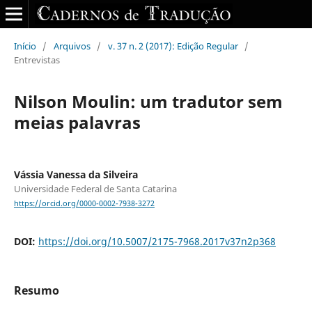
Início
/
Arquivos
/
v. 37 n. 2 (2017): Edição Regular
/
Entrevistas
Nilson Moulin: um tradutor sem
meias palavras
Vássia Vanessa da Silveira
Universidade Federal de Santa Catarina
https://orcid.org/0000-0002-7938-3272
DOI:
https://doi.org/10.5007/2175-7968.2017v37n2p368
Resumo